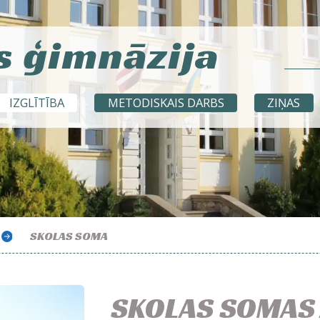
s ģimnāzija
IZGLĪTĪBA
METODISKAIS DARBS
ZIŅAS
SKOLAS SOMA
SKOLAS SOMAS 