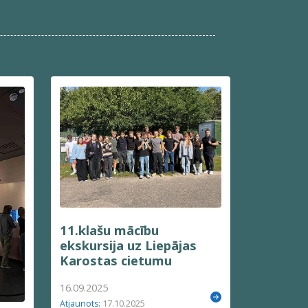
11.klašu mācību
ekskursija uz Liepājas
Karostas cietumu
16.09.2025
17.10.2025
Atjaunots: