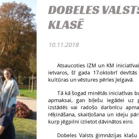
DOBELES VALST
KLASĒ
10.11.2018
Atsaucoties IZM un KM iniciatīvai
ietvaros, šī gada 17.oktobrī devītā
kultūras un vēstures pērles Jelgavā.
Tā kā šogad minētās iniciatīvas bu
apmaksai, gan biļešu iegādei uz
izstādēs vai radošo darbnīcu apmak
rēķināšana, skaitļošana un ideju pār
kurp jēgpilni izlietot dāvinātos eiro.
Dobeles Valsts ģimnāzijas klašu k