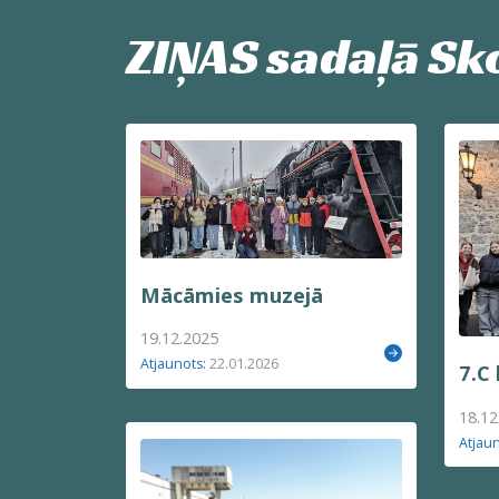
ZIŅAS sadaļā
Sk
Mācāmies muzejā
19.12.2025
22.01.2026
Atjaunots:
7.C 
18.12
Atjau