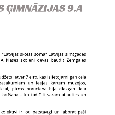
S ĢIMNĀZIJAS 9.A
 "Latvijas skolas soma" Latvijas simtgades
s A klases skolēni devās baudīt Zemgales
džets ietver 7 eiro, kas izlietojami gan ceļa
 pasākumiem un ieejas kartēm muzejos,
sai, pirms brauciena bija diezgan liela
skatīšana – ko tad īsti varam atļauties un
olektīvi ir ļoti patstāvīgi un labprāt paši