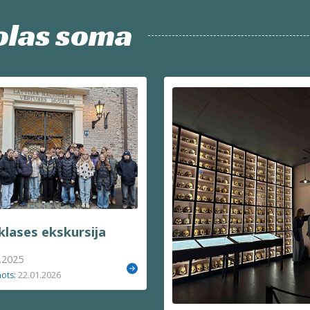
olas soma
klases ekskursija
.2025
22.01.2026
nots: