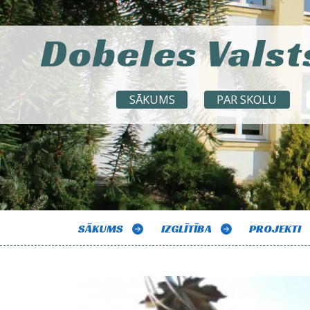
Dobeles Valst
SĀKUMS
PAR SKOLU
SĀKUMS
IZGLĪTĪBA
PROJEKTI