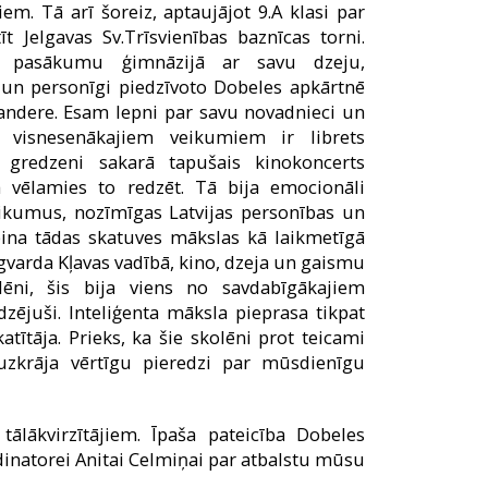
m. Tā arī šoreiz, aptaujājot 9.A klasi par
īt Jelgavas Sv.Trīsvienības baznīcas torni.
u pasākumu ģimnāzijā ar savu dzeju,
un personīgi piedzīvoto Dobeles apkārtnē
Zandere. Esam lepni par savu novadnieci un
 visnesenākajiem veikumiem ir librets
s gredzeni sakarā tapušais kinokoncerts
vēlamies to redzēt. Tā bija emocionāli
tikumus, nozīmīgas Latvijas personības un
pina tādas skatuves mākslas kā laikmetīgā
igvarda Kļavas vadībā, kino, dzeja un gaismu
lēni, šis bija viens no savdabīgākajiem
zējuši. Inteliģenta māksla pieprasa tikpat
atītāja. Prieks, ka šie skolēni prot teicami
zkrāja vērtīgu pieredzi par mūsdienīgu
tālākvirzītājiem. Īpaša pateicība Dobeles
dinatorei Anitai Celmiņai par atbalstu mūsu