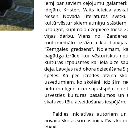
lemj par saviem ceļojumu galamērķie
idejām, Kristers Vaits ieteica apskat
Nesen Novada literatūras svētk
kultūrvēsturiskiem atmiņu stāstiem 
uzaugot, kuplināja dzejniece Inese 
viņas darbu. Viens no I.Zanderes
multimediālo izrāžu cikla Latvija
"Zemgales gredzens". Nolēmām, ka 
bagātīga izrāde, kur vēsturiskus no
kultūras izpausmes kā lielā bizē sa
deja, Latvijas radiokora dziedāšana S
spēles. Kā pēc izrādes atzina sko
uzvedumiem, ko skolēni līdz šim red
lielu inteliģenci un sajustspēju no sk
uzvesties kultūras pasākumos un u
skatuves tēlu atveidošanas iespējām.
Paldies iniciatīvas autoriem un 
novada Skolas somas iniciatīvas koor
idejai!