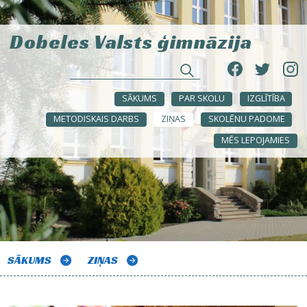
Dobeles Valsts ģimnāzija
SĀKUMS
PAR SKOLU
IZGLĪTĪBA
METODISKAIS DARBS
ZIŅAS
SKOLĒNU PADOME
MĒS LEPOJAMIES
SĀKUMS
ZIŅAS