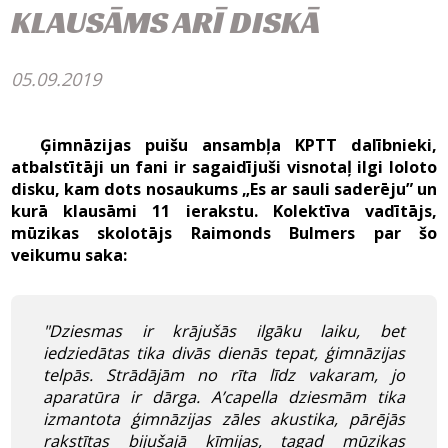
KLAUSĀMS ARĪ DISKĀ
05.09.2019
Ģimnāzijas puišu ansambļa KPTT dalībnieki,
atbalstītāji un fani ir sagaidījuši visnotaļ ilgi loloto
disku, kam dots nosaukums „Es ar sauli saderēju” un
kurā klausāmi 11 ierakstu. Kolektīva vadītājs,
mūzikas skolotājs Raimonds Bulmers par šo
veikumu saka:
"Dziesmas ir krājušās ilgāku laiku, bet
iedziedātas tika divās dienās tepat, ģimnāzijas
telpās. Strādājām no rīta līdz vakaram, jo
aparatūra ir dārga. A’capella dziesmām tika
izmantota ģimnāzijas zāles akustika, pārējās
rakstītas bijušajā ķīmijas, tagad mūzikas