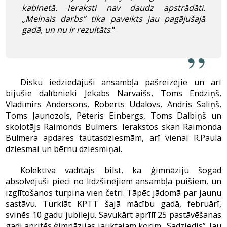
kabinetā. Ieraksti nav daudz apstrādāti.
„Melnais darbs” tika paveikts jau pagājušajā
gadā, un nu ir rezultāts
."
Disku iedziedājuši ansambļa pašreizējie un arī
bijušie dalībnieki Jēkabs Narvaišs, Toms Endziņš,
Vladimirs Andersons, Roberts Udalovs, Andris Saliņš,
Toms Jaunozols, Pēteris Einbergs, Toms Dalbiņš un
skolotājs Raimonds Bulmers. Ierakstos skan Raimonda
Bulmera apdares tautasdziesmām, arī vienai R.Paula
dziesmai un bērnu dziesmiņai.
Kolektīva vadītājs bilst, ka ģimnāziju šogad
absolvējuši pieci no līdzšinējiem ansambļa puišiem, un
izglītošanos turpina vien četri. Tāpēc jādomā par jaunu
sastāvu. Turklāt KPTT šajā mācību gadā, februārī,
svinēs 10 gadu jubileju. Savukārt aprīlī 25 pastāvēšanas
gadi apritēs ģimnāzijas jauktajam korim „Sadziedis”. Jau