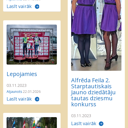
Lasīt vairāk
Lepojamies
Alfrēda Feila 2.
Starptautiskais
03.11.2023
Jauno dziedātāju
Atjaunots
22.01.2026
tautas dziesmu
Lasīt vairāk
konkurss
03.11.2023
Lasīt vairāk