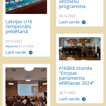
vēstnešu
programma
05.12.2023
Latvijas U16
Lasīt vairāk
čempionāts
peldēšanā
05.12.2023
Atjaunots
22.01.2026
Lasīt vairāk
Atklātā stunda
"Eiropas
parlamenta
vēlēšanas 2024"
28.11.2023
Lasīt vairāk