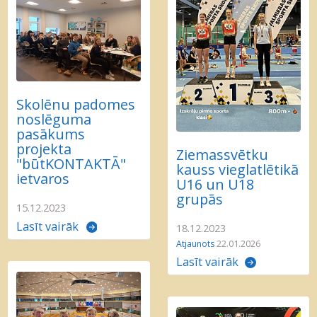
Skolēnu padomes
noslēguma
pasākums
projekta
Ziemassvētku
"būtKONTAKTĀ"
kauss vieglatlētikā
ietvaros
U16 un U18
grupās
15.12.2023
Lasīt vairāk
18.12.2023
Atjaunots
22.01.2026
Lasīt vairāk