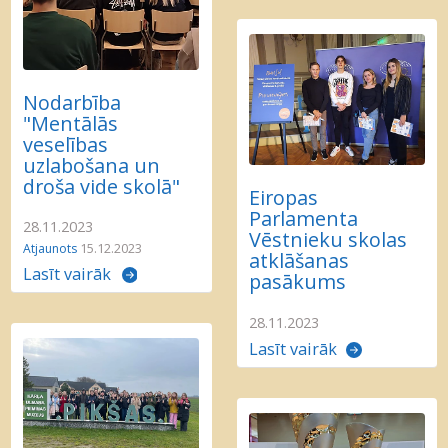
Nodarbība
"Mentālās
veselības
uzlabošana un
droša vide skolā"
Eiropas
Parlamenta
28.11.2023
Vēstnieku skolas
Atjaunots
15.12.2023
atklāšanas
Lasīt vairāk
pasākums
28.11.2023
Lasīt vairāk