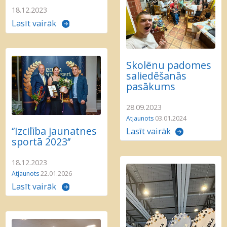
18.12.2023
Lasīt vairāk
Skolēnu padomes
saliedēšanās
pasākums
28.09.2023
Atjaunots
03.01.2024
‘’Izcilība jaunatnes
Lasīt vairāk
sportā 2023‘’
18.12.2023
Atjaunots
22.01.2026
Lasīt vairāk