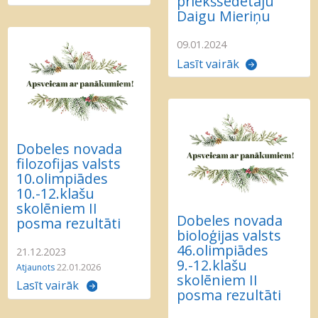
priekšsēdētāju
Daigu Mieriņu
09.01.2024
Lasīt vairāk
Dobeles novada
filozofijas valsts
10.olimpiādes
10.-12.klašu
skolēniem II
Dobeles novada
posma rezultāti
bioloģijas valsts
46.olimpiādes
21.12.2023
9.-12.klašu
Atjaunots
22.01.2026
skolēniem II
Lasīt vairāk
posma rezultāti