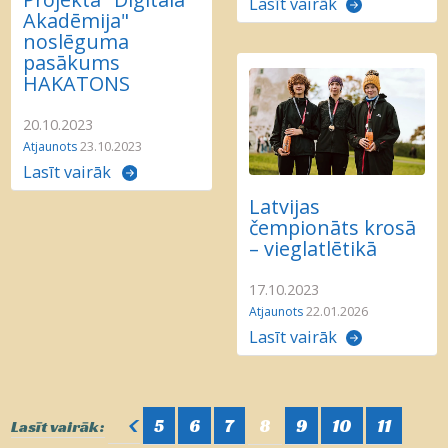
Lasīt vairāk
Akadēmija"
noslēguma
pasākums
HAKATONS
20.10.2023
Atjaunots
23.10.2023
Lasīt vairāk
Latvijas
čempionāts krosā
– vieglatlētikā
17.10.2023
Atjaunots
22.01.2026
Lasīt vairāk
<
5
6
7
8
9
10
11
Lasīt vairāk: