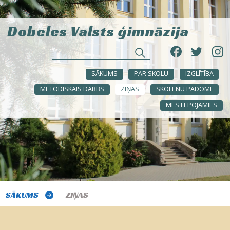
Dobeles Valsts ģimnāzija
SĀKUMS
PAR SKOLU
IZGLĪTĪBA
METODISKAIS DARBS
ZIŅAS
SKOLĒNU PADOME
MĒS LEPOJAMIES
SĀKUMS
ZIŅAS