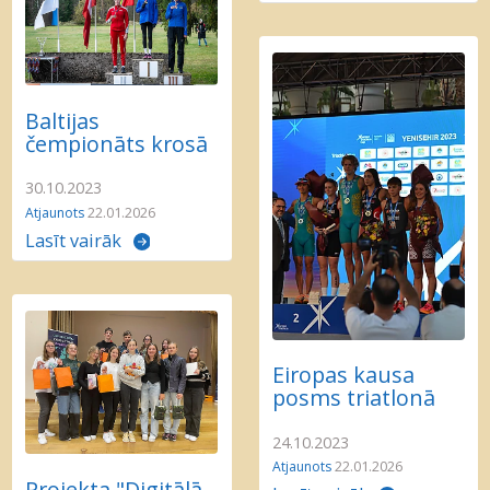
Baltijas
čempionāts krosā
30.10.2023
Atjaunots
22.01.2026
Lasīt vairāk
Eiropas kausa
posms triatlonā
24.10.2023
Atjaunots
22.01.2026
Projekta "Digitālā