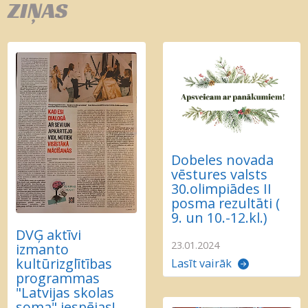
ZIŅAS
Dobeles novada
vēstures valsts
30.olimpiādes II
posma rezultāti (
9. un 10.-12.kl.)
DVĢ aktīvi
23.01.2024
izmanto
kultūrizglītības
Lasīt vairāk
programmas
"Latvijas skolas
soma" iespējas!