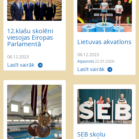
12.klašu skolēni
viesojas Eiropas
Lietuvas akvatlons
Parlamentā
06.12.2023
06.12.2023
Atjaunots
22.01.2026
Lasīt vairāk
Lasīt vairāk
SEB skolu