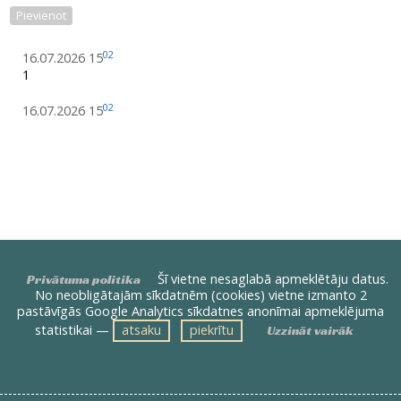
Pievienot
02
16.07.2026 15
1
02
16.07.2026 15
Šī vietne nesaglabā apmeklētāju datus.
Privātuma politika
No neobligātajām sīkdatnēm (cookies) vietne izmanto 2
pastāvīgās Google Analytics sīkdatnes anonīmai apmeklējuma
statistikai —
atsaku
piekrītu
Uzzināt vairāk