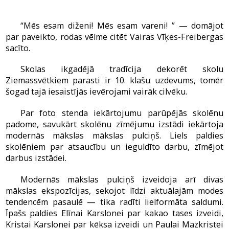
“Mēs esam diženi! Mēs esam vareni! ” — domājot
par paveikto, rodas vēlme citēt Vairas Vīķes-Freibergas
sacīto.
Skolas ikgadējā tradīcija dekorēt skolu
Ziemassvētkiem parasti ir 10. klašu uzdevums, tomēr
šogad tajā iesaistījās ievērojami vairāk cilvēku.
Par foto stenda iekārtojumu parūpējās skolēnu
padome, savukārt skolēnu zīmējumu izstādi iekārtoja
modernās mākslas mākslas pulciņš. Liels paldies
skolēniem par atsaucību un ieguldīto darbu, zīmējot
darbus izstādei.
Modernās mākslas pulciņš izveidoja arī divas
mākslas ekspozīcijas, sekojot līdzi aktuālajām modes
tendencēm pasaulē — tika radīti lielformāta saldumi.
Īpašs paldies Elīnai Karslonei par kakao tases izveidi,
Kristai Karslonei par kēksa izveidi un Paulai Mazkristei