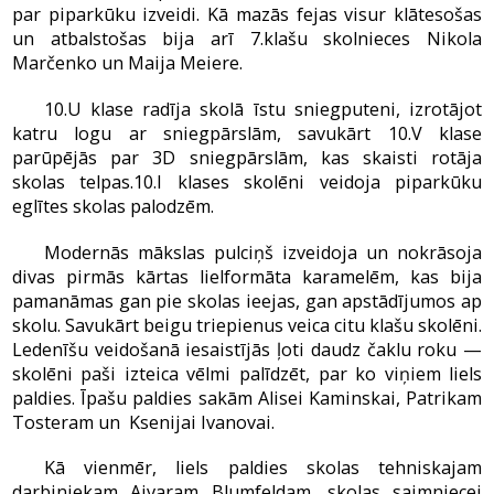
par piparkūku izveidi. Kā mazās fejas visur klātesošas
un atbalstošas bija arī 7.klašu skolnieces Nikola
Marčenko un Maija Meiere.
10.U klase radīja skolā īstu sniegputeni, izrotājot
katru logu ar sniegpārslām, savukārt 10.V klase
parūpējās par 3D sniegpārslām, kas skaisti rotāja
skolas telpas.10.I klases skolēni veidoja piparkūku
eglītes skolas palodzēm.
Modernās mākslas pulciņš izveidoja un nokrāsoja
divas pirmās kārtas lielformāta karamelēm, kas bija
pamanāmas gan pie skolas ieejas, gan apstādījumos ap
skolu. Savukārt beigu triepienus veica citu klašu skolēni.
Ledenīšu veidošanā iesaistījās ļoti daudz čaklu roku —
skolēni paši izteica vēlmi palīdzēt, par ko viņiem liels
paldies. Īpašu paldies sakām Alisei Kaminskai, Patrikam
Tosteram un Ksenijai Ivanovai.
Kā vienmēr, liels paldies skolas tehniskajam
darbiniekam Aivaram Blumfeldam, skolas saimniecei