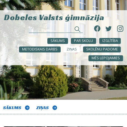
Dobeles Valsts ģimnāzija
SĀKUMS
PAR SKOLU
IZGLĪTĪBA
METODISKAIS DARBS
ZIŅAS
SKOLĒNU PADOME
MĒS LEPOJAMIES
SĀKUMS
ZIŅAS