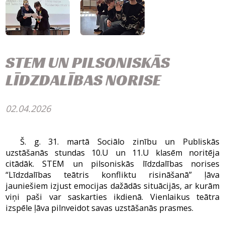
STEM UN PILSONISKĀS
LĪDZDALĪBAS NORISE
02.04.2026
Š. g. 31. martā Sociālo zinību un Publiskās
uzstāšanās stundas 10.U un 11.U klasēm noritēja
citādāk. STEM un pilsoniskās līdzdalības norises
“Līdzdalības teātris konfliktu risināšanā” ļāva
jauniešiem izjust emocijas dažādās situācijās, ar kurām
viņi paši var saskarties ikdienā. Vienlaikus teātra
izspēle ļāva pilnveidot savas uzstāšanās prasmes.