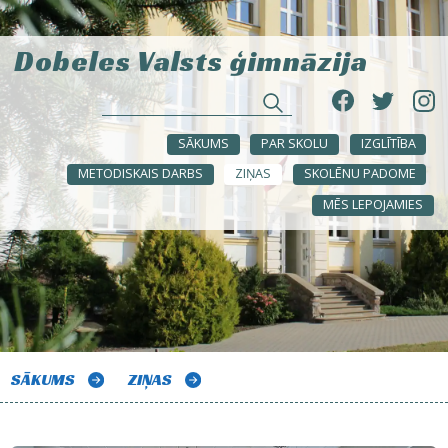
Dobeles Valsts ģimnāzija
SĀKUMS
PAR SKOLU
IZGLĪTĪBA
METODISKAIS DARBS
ZIŅAS
SKOLĒNU PADOME
MĒS LEPOJAMIES
SĀKUMS
ZIŅAS