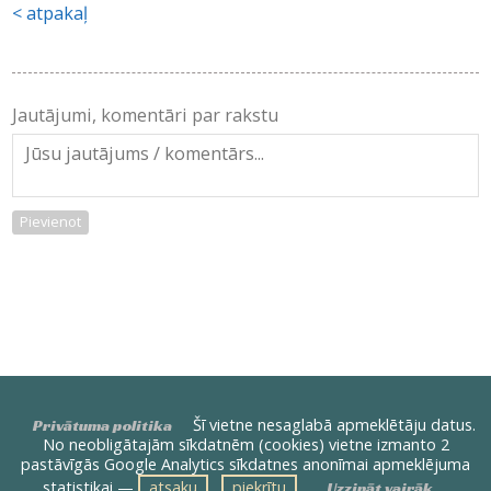
atpakaļ
Jautājumi, komentāri par rakstu
Pievienot
Šī vietne nesaglabā apmeklētāju datus.
Privātuma politika
No neobligātajām sīkdatnēm (cookies) vietne izmanto 2
pastāvīgās Google Analytics sīkdatnes anonīmai apmeklējuma
statistikai —
atsaku
piekrītu
Uzzināt vairāk