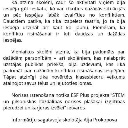
Kā atzina skolēni, caur šo aktivitāti viņiem bija
iespēja gūt ieskatu, kā var rīkoties dažādās situācijās
un pēc iespējas labāk izvairīties no konfliktiem.
Daudziem patika, kā tika izspēlēts teātris, jo tā bija
iespēja uzzināt arī kaut ko jaunu. Piemēram, ka
konfliktu risināšanai ir ļoti daudzas un dažādas
iespējas.
Vienlaikus skolēni atzina, ka bija padomāts par
dažādām personībām – arī skolēniem, kas nelabprāt
uzstājas publikas priekšā, bija uzdevumi, kas lika
padomāt par dažādām konfliktu risināšanas iespējām.
Tāpat atzinīgi tika novērtēts klasesbiedru veikums
atainojot savus tēlus un iejūtoties lomās.
Norises īstenošana notika ESF Plus projekta "STEM
un pilsoniskās līdzdalības norises plašākai izglītības
pieredzei un karjeras izvēlei” ietvaros.
Informāciju sagatavoja skolotāja Aija Prokopova