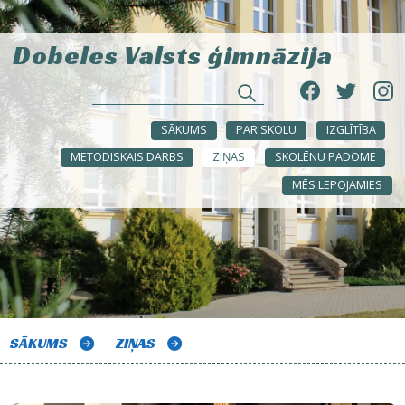
Dobeles Valsts ģimnāzija
SĀKUMS
PAR SKOLU
IZGLĪTĪBA
METODISKAIS DARBS
ZIŅAS
SKOLĒNU PADOME
MĒS LEPOJAMIES
SĀKUMS
ZIŅAS