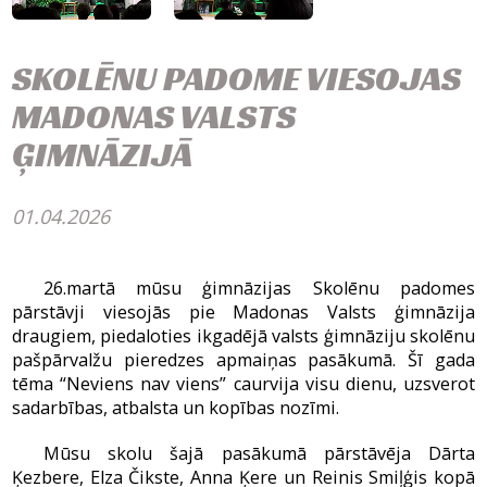
SKOLĒNU PADOME VIESOJAS
MADONAS VALSTS
ĢIMNĀZIJĀ
01.04.2026
26.martā mūsu ģimnāzijas Skolēnu padomes
pārstāvji viesojās pie Madonas Valsts ģimnāzija
draugiem, piedaloties ikgadējā valsts ģimnāziju skolēnu
pašpārvalžu pieredzes apmaiņas pasākumā. Šī gada
tēma “Neviens nav viens” caurvija visu dienu, uzsverot
sadarbības, atbalsta un kopības nozīmi.
Mūsu skolu šajā pasākumā pārstāvēja Dārta
Ķezbere, Elza Čikste, Anna Ķere un Reinis Smiļģis kopā