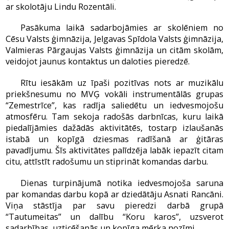
ar skolotāju Lindu Rozentāli.
Pasākuma laikā sadarbojāmies ar skolēniem no
Cēsu Valsts ģimnāzija, Jelgavas Spīdola Valsts ģimnāzija,
Valmieras Pārgaujas Valsts ģimnāzija un citām skolām,
veidojot jaunus kontaktus un daloties pieredzē.
Rītu iesākām uz īpaši pozitīvas nots ar muzikālu
priekšnesumu no MVĢ vokāli instrumentālās grupas
“Zemestrīce”, kas radīja saliedētu un iedvesmojošu
atmosfēru. Tam sekoja radošās darbnīcas, kuru laikā
piedalījāmies dažādās aktivitātēs, tostarp izlaušanās
istabā un kopīgā dziesmas radīšanā ar ģitāras
pavadījumu. Šīs aktivitātes palīdzēja labāk iepazīt citam
citu, attīstīt radošumu un stiprināt komandas darbu.
Dienas turpinājumā notika iedvesmojoša saruna
par komandas darbu kopā ar dziedātāju Asnati Rancāni.
Viņa stāstīja par savu pieredzi darbā grupā
“Tautumeitas” un dalību “Koru karos”, uzsverot
sadarbības, uzticēšanās un kopīga mērķa nozīmi.