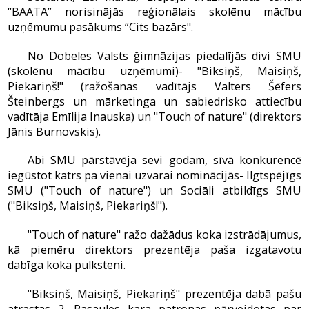
“BAATA” norisinājās reģionālais skolēnu mācību
uzņēmumu pasākums “Cits bazārs".
No Dobeles Valsts ğimnāzijas piedalījās divi SMU
(skolēnu mācību uzņēmumi)- "Biksiņš, Maisiņš,
Piekariņš!" (ražošanas vadītājs Valters Šēfers
Šteinbergs un mārketinga un sabiedrisko attiecību
vadītāja Emīlija Inauska) un "Touch of nature" (direktors
Jānis Burnovskis).
Abi SMU pārstāvēja sevi godam, sīvā konkurencē
iegūstot katrs pa vienai uzvarai nominācijās- Ilgtspējīgs
SMU ("Touch of nature") un Sociāli atbildīgs SMU
("Biksiņš, Maisiņš, Piekariņš!").
"Touch of nature" ražo dažādus koka izstrādājumus,
kā piemēru direktors prezentēja paša izgatavotu
dabīga koka pulksteni.
"Biksiņš, Maisiņš, Piekariņš" prezentēja dabā pašu