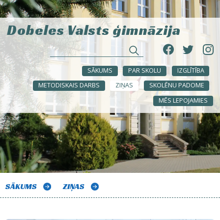
Dobeles Valsts ģimnāzija
SĀKUMS
PAR SKOLU
IZGLĪTĪBA
METODISKAIS DARBS
ZIŅAS
SKOLĒNU PADOME
MĒS LEPOJAMIES
SĀKUMS
ZIŅAS