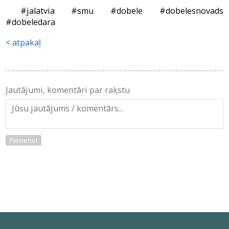
#jalatvia #smu #dobele #dobelesnovads
#dobeledara
atpakaļ
Jautājumi, komentāri par rakstu
Pievienot