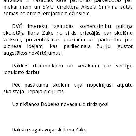
atrastas 2. Pasaules kara patronas pārveidotas par
piekariņiem un SMU direktora Aksela Simkina šūtās
somas no otreizlietojamiem džinsiem.
DVĞ interešu izglītības komerczinību pulciņa
skolotāja Ilona Zaķe no sirds priecājās par skolēnu
veiksmi, prezentēšanas prasmēm un pārliecību par
biznesa idejām, kas pārliecināja žūriju, gūstot
augstākos novērtējumus!
Paldies dalībniekiem un vecākiem par vērtīgo
ieguldīto darbu!
Pēc pasākuma skolēni bija nopelnījuši atpūtu
skaistajā Liepājā pie jūras.
Uz tikšanos Dobeles novada u.c. tirdziņos!
Rakstu sagatavoja: sk.Ilona Zaķe.