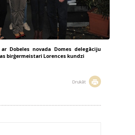
 ar Dobeles novada Domes delegāciju
as birģermeistari Lorences kundzi
Drukāt