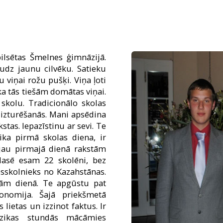
lsētas Šmelnes ģimnāzijā.
audz jaunu cilvēku. Satieku
 viņai rožu pušķi. Viņa ļoti
 ka tās tiešām domātas viņai.
skolu. Tradicionālo skolas
 izturēšanās. Mani apsēdina
tas. Iepazīstinu ar sevi. Te
aika pirmā skolas diena, ir
o jau pirmajā dienā rakstām
lasē esam 22 skolēni, bez
esskolnieks no Kazahstānas.
m dienā. Te apgūstu pat
ronomija. Šajā priekšmetā
lietas un izzinot faktus. Ir
ūzikas stundās mācāmies