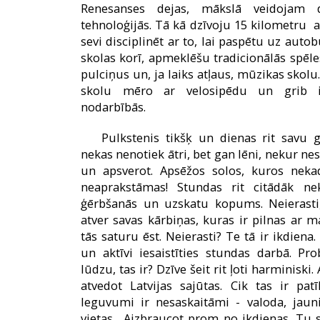
Renesanses dejas, mākslā veidojam 
tehnoloģijās. Tā kā dzīvoju 15 kilometru 
sevi disciplinēt ar to, lai paspētu uz aut
skolas korī, apmeklēšu tradicionālās spēl
pulciņus un, ja laiks atļaus, mūzikas skolu
skolu mēro ar velosipēdu un grib ies
nodarbībās.
Pulkstenis tikšķ un dienas rit savu g
nekas nenotiek ātri, bet gan lēni, nekur ne
un apsverot. Apsēžos solos, kuros neka
neaprakstāmas! Stundas rit citādāk ne
ģērbšanās un uzskatu kopums. Neierasti,
atver savas kārbiņas, kuras ir pilnas ar
tās saturu ēst. Neierasti? Te tā ir ikdiena.
un aktīvi iesaistīties stundas darbā. Pr
lūdzu, tas ir? Dzīve šeit rit ļoti harminiski
atvedot Latvijas sajūtas. Cik tas ir pat
Ieguvumi ir nesaskaitāmi - valoda, jauni
vietas... Aizbraucot prom no ikdienas, Tu 