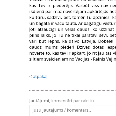
kas Tev ir piederējis. Varbūt viss nav n
ikdienā par maz novērtējam apkārtējās lietas
kultūru, sadzīvi, bet, tomēr Tu apzinies, ka 
un bagāta ir vācu tauta. Ar bagātīgu vēsturi
ļoti atsaucīgi un vēlas daudz, ko uzzināt 
pilns laiks, jo Tu ne tikai pārstāvi sevi, be
vari būt lepns, ka dzīvo Latvijā, Dobelē!
daudz mums pieder! Dzīves dotās iespē
novērtē to, kas tev ir apkārt, jo rīt jau tas v
siltiem sveicieniem no Vācijas - Reinis Vējiņ
atpakaļ
Jautājumi, komentāri par rakstu