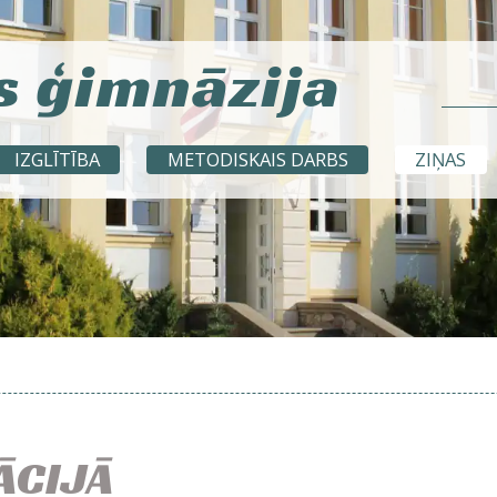
s ģimnāzija
IZGLĪTĪBA
METODISKAIS DARBS
ZIŅAS
VĀCIJĀ