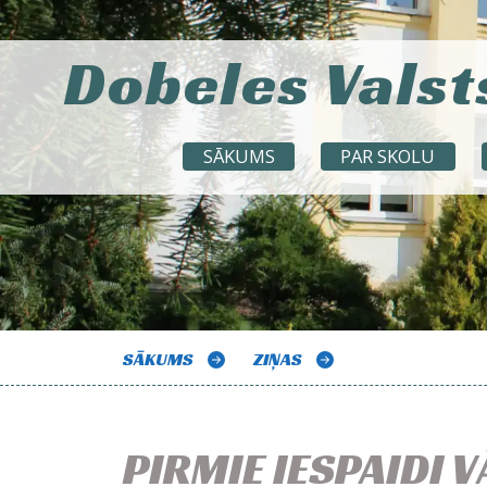
Dobeles Valst
SĀKUMS
PAR SKOLU
SĀKUMS
ZIŅAS
PIRMIE IESPAIDI 