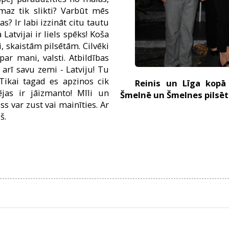
emaz tik slikti? Varbūt mēs
? Ir labi izzināt citu tautu
Latvijai ir liels spēks! Koša
, skaistām pilsētām. Cilvēki
par mani, valsti. Atbildības
t arī savu zemi - Latviju! Tu
 Tikai tagad es apzinos cik
Reinis un Līga kopā
jas ir jāizmanto! Mīli un
Šmelnē un Šmelnes pilsēt
iss var zust vai mainīties. Ar
š.