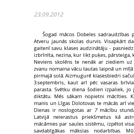
23.09.2012
Šogad mācos Dobeles sadraudzības pi
Atveru jaunās skolas durvis. Visapkārt d
gaitenī savu klases audzinātāju - pasniedzu
izbrīnīta, nezina, kur likt puķes, pārsteiga,
Neviens skolēns te nenāk ar ziediem uz 
zvanu nomaina vācu tautas laipnā un mīļā
pirmajā solā. Aizmugurē klasesbiedri sačuks
3.septembris, kaut arī pēc vasaras brīvl
parasta. Svētku diena šodien izpaliek, j
diktātu. Mēs sākam nopietni mācīties. K
manis un Līgas Dolotovas te mācās arī vi
Dienas ir noslogotas ar
7
mācību stundā
Latvijā neierastus priekšmetus kā ast
mācāmies par saules sistēmu, izpētot visas 
savdabīgākas mākslas nodarbības. M