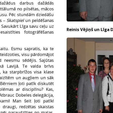
dažādus darbus dažādās
attālumā no pilsētas, mācos
obusu. Pēc stundām dziedāšu
es –
Skatspiel
un peldēšanas
. Savukārt Līga savu ceļu uz
Reinis Vējiņš un Līga
aistīties fotogrāfēšanas
aitu. Esmu sapratis, ka te
steidzoties, visu pārdomājot
d neesmu sēdējis. Sajūtas
kā Lavijā. Te valda brīvs
 ka starpbrīžos visa klase
 maizītēm un augļiem un sāk
 Bērniem ļoti patīk diskutēt
oblēmas ar disciplīnu? Kas,
. Atbrauc Dobeles delegācija,
īkami! Man šeit ļoti patīk!
 draugi, redzētas skaistas
spēj paraudzīties no malas,