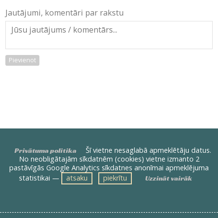
Jautājumi, komentāri par rakstu
Pievienot
Šī vietne nesaglabā apmeklētāju datus.
Privātuma politika
No neobligātajām sīkdatnēm (cookies) vietne izmanto 2
pastāvīgās Google Analytics sīkdatnes anonīmai apmeklējuma
statistikai —
atsaku
piekrītu
Uzzināt vairāk