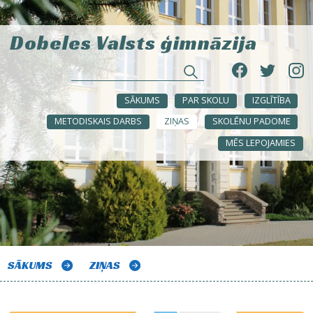
Dobeles Valsts ģimnāzija
SĀKUMS
PAR SKOLU
IZGLĪTĪBA
METODISKAIS DARBS
ZIŅAS
SKOLĒNU PADOME
MĒS LEPOJAMIES
SĀKUMS
ZIŅAS