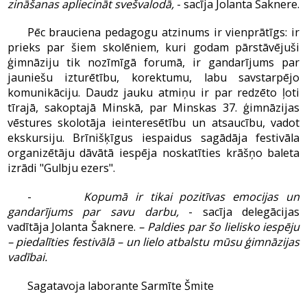
zināšanas apliecināt svešvalodā,
- sacīja Jolanta Šaknere.
Pēc brauciena pedagogu atzinums ir vienprātīgs: ir
prieks par šiem skolēniem, kuri godam pārstāvējuši
ģimnāziju tik nozīmīgā forumā, ir gandarījums par
jauniešu izturētību, korektumu, labu savstarpējo
komunikāciju. Daudz jauku atmiņu ir par redzēto ļoti
tīrajā, sakoptajā Minskā, par Minskas 37. ģimnāzijas
vēstures skolotāja ieinteresētību un atsaucību, vadot
ekskursiju. Brīnišķīgus iespaidus sagādāja festivāla
organizētāju dāvātā iespēja noskatīties krāšņo baleta
izrādi "Gulbju ezers".
-
Kopumā ir tikai pozitīvas emocijas un
gandarījums par savu darbu,
- sacīja delegācijas
vadītāja Jolanta Šaknere.
– Paldies par šo lielisko iespēju
– piedalīties festivālā – un lielo atbalstu mūsu ģimnāzijas
vadībai.
Sagatavoja laborante Sarmīte Šmite