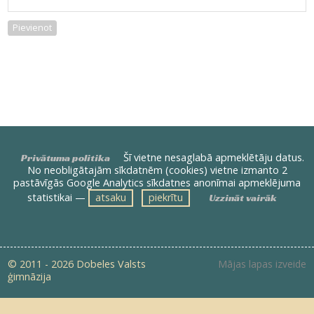
Pievienot
Šī vietne nesaglabā apmeklētāju datus.
Privātuma politika
No neobligātajām sīkdatnēm (cookies) vietne izmanto 2
pastāvīgās Google Analytics sīkdatnes anonīmai apmeklējuma
statistikai —
atsaku
piekrītu
Uzzināt vairāk
© 2011 - 2026 Dobeles Valsts
Mājas lapas izveide
ģimnāzija