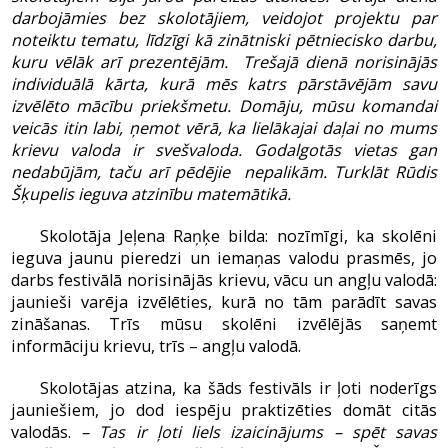
darbojāmies bez skolotājiem, veidojot projektu par
noteiktu tematu, līdzīgi kā zinātniski pētniecisko darbu,
kuru vēlāk arī prezentējām. Trešajā dienā norisinājās
individuālā kārta, kurā mēs katrs pārstāvējām savu
izvēlēto mācību priekšmetu. Domāju, mūsu komandai
veicās itin labi, ņemot vērā, ka lielākajai daļai no mums
krievu valoda ir svešvaloda. Godalgotās vietas gan
nedabūjām, taču arī pēdējie nepalikām. Turklāt Rūdis
Šķupelis ieguva atzinību matemātikā.
Skolotāja Jeļena Raņķe bilda: nozīmīgi, ka skolēni
ieguva jaunu pieredzi un iemaņas valodu prasmēs, jo
darbs festivālā norisinājās krievu, vācu un angļu valodā:
jaunieši varēja izvēlēties, kurā no tām parādīt savas
zināšanas. Trīs mūsu skolēni izvēlējās saņemt
informāciju krievu, trīs – angļu valodā.
Skolotājas atzina, ka šāds festivāls ir ļoti noderīgs
jauniešiem, jo dod iespēju praktizēties domāt citās
valodās.
– Tas ir ļoti liels izaicinājums – spēt savas