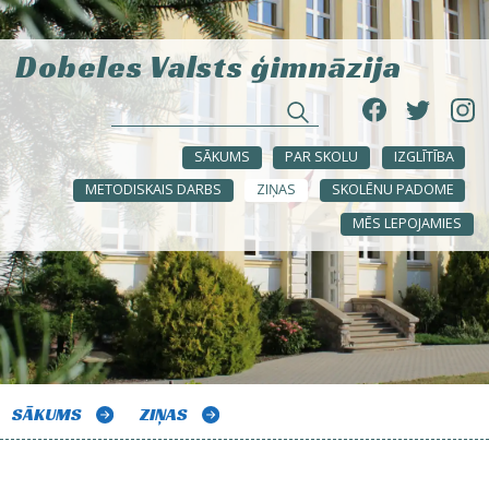
Dobeles Valsts ģimnāzija
SĀKUMS
PAR SKOLU
IZGLĪTĪBA
METODISKAIS DARBS
ZIŅAS
SKOLĒNU PADOME
MĒS LEPOJAMIES
SĀKUMS
ZIŅAS