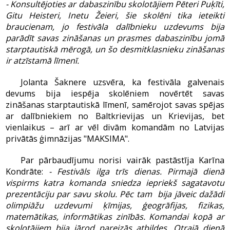
- Konsultējoties ar dabaszinību skolotājiem Pēteri Puķīti,
Gitu Heisteri, Inetu Žeieri, šie skolēni tika ieteikti
braucienam, jo festivāla dalībnieku uzdevums bija
parādīt savas zināšanas un prasmes dabaszinību jomā
starptautiskā mērogā, un šo desmitklasnieku zināšanas
ir atzīstamā līmenī.
Jolanta Šaknere uzsvēra, ka festivāla galvenais
devums bija iespēja skolēniem novērtēt savas
zināšanas starptautiskā līmenī, samērojot savas spējas
ar dalībniekiem no Baltkrievijas un Krievijas, bet
vienlaikus – arī ar vēl divām komandām no Latvijas
privātās ģimnāzijas "MAKSIMA".
Par pārbaudījumu norisi vairāk pastāstīja Karīna
Kondrāte:
- Festivāls ilga trīs dienas. Pirmajā dienā
vispirms katra komanda sniedza iepriekš sagatavotu
prezentāciju par savu skolu. Pēc tam bija jāveic dažādi
olimpiāžu uzdevumi ķīmijas, ģeogrāfijas, fizikas,
matemātikas, informātikas zinībās. Komandai kopā ar
skolotājiem bija jārod pareizās atbildes. Otrajā dienā