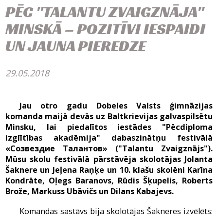
PĒC "TALANTU ZVAIGZNĀJA"
MINSKĀ – POZITĪVI IESPAIDI
UN JAUNA PIEREDZE
29.05.2018
Jau otro gadu Dobeles Valsts ģimnāzijas
komanda maijā devās uz Baltkrievijas galvaspilsētu
Minsku, lai piedalītos iestādes "Pēcdiploma
izglītības akadēmija" dabaszinātņu festivālā
«Созвездие Талантов» ("Talantu Zvaigznājs").
Mūsu skolu festivālā pārstāvēja skolotājas Jolanta
Šaknere un Jeļena Raņķe un 10. klašu skolēni Karīna
Kondrāte, Oļegs Baranovs, Rūdis Šķupelis, Roberts
Brože, Markuss Ubāvičs un Dilans Kabajevs.
Komandas sastāvs bija skolotājas Šakneres izvēlēts: