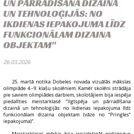
UN PĀRRADĪŠANA DIZAINĀ
UN TEHNOLOĢIJĀS: NO
IKDIENAS IEPAKOJUMA LĪDZ
FUNKCIONĀLAM DIZAINA
OBJEKTAM"
26.03.2026
25. martā notika Dobeles novada vizuālās mākslas
olimpiāde 4.–9. klašu skolēniem. Kamēr skolēni strādāja
pie saviem olimpiādes darbiem, skolotājiem bija iespēja
piedalīties meistarklasē “Ilgtspēja un pārradīšana
dizainā un tehnoloģijās: no ikdienas iepakojuma līdz
funkcionālam dizaina objektam (vāze no “Pringles”
iepakojuma)”.
Meistarklases mērķis bija iepazīstināt pedagogus