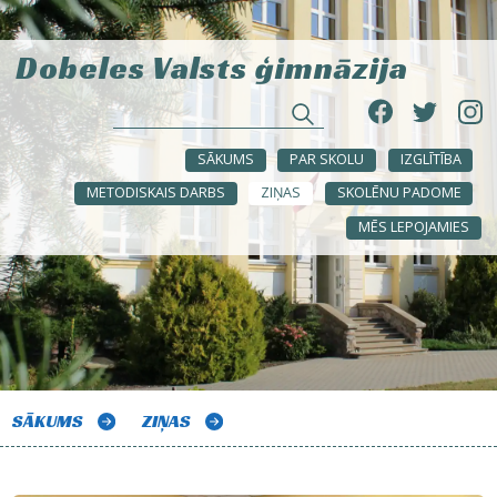
Dobeles Valsts ģimnāzija
SĀKUMS
PAR SKOLU
IZGLĪTĪBA
METODISKAIS DARBS
ZIŅAS
SKOLĒNU PADOME
MĒS LEPOJAMIES
SĀKUMS
ZIŅAS