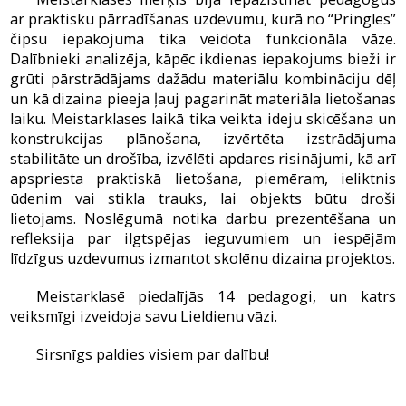
ar praktisku pārradīšanas uzdevumu, kurā no “Pringles”
čipsu iepakojuma tika veidota funkcionāla vāze.
Dalībnieki analizēja, kāpēc ikdienas iepakojums bieži ir
grūti pārstrādājams dažādu materiālu kombināciju dēļ
un kā dizaina pieeja ļauj pagarināt materiāla lietošanas
laiku. Meistarklases laikā tika veikta ideju skicēšana un
konstrukcijas plānošana, izvērtēta izstrādājuma
stabilitāte un drošība, izvēlēti apdares risinājumi, kā arī
apspriesta praktiskā lietošana, piemēram, ieliktnis
ūdenim vai stikla trauks, lai objekts būtu droši
lietojams. Noslēgumā notika darbu prezentēšana un
refleksija par ilgtspējas ieguvumiem un iespējām
līdzīgus uzdevumus izmantot skolēnu dizaina projektos.
Meistarklasē piedalījās 14 pedagogi, un katrs
veiksmīgi izveidoja savu Lieldienu vāzi.
Sirsnīgs paldies visiem par dalību!