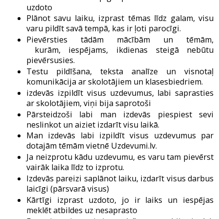
uzdoto
Plānot savu laiku, izprast tēmas līdz galam, visu
varu pildīt savā tempā, kas ir ļoti parocīgi.
Pievērsties tādām mācībām un tēmām,
kurām, iespējams, ikdienas steigā nebūtu
pievērsusies.
Testu pildīšana, teksta analīze un visnotaļ
komunikācija ar skolotājiem un klasesbiedriem.
izdevās izpildīt visus uzdevumus, labi saprasties
ar skolotājiem, viņi bija saprotoši
Pārsteidzoši labi man izdevās piespiest sevi
neslinkot un aiziet izdarīt visu laikā.
Man izdevās labi izpildīt visus uzdevumus par
dotajām tēmām vietnē Uzdevumi.lv.
Ja neizprotu kādu uzdevumu, es varu tam pievērst
vairāk laika līdz to izprotu.
Izdevās pareizi saplānot laiku, izdarīt visus darbus
laicīgi (pārsvarā visus)
Kārtīgi izprast uzdoto, jo ir laiks un iespējas
meklēt atbildes uz nesaprasto