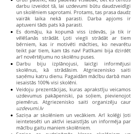
darbu izveidot tā, lai uzdevumi būtu daudzveidīgi
un skolēniem saprotami. Protams, tas prasa daudz
vairāk laika nekā parasti. Darba apjoms ir
aptuveni tāds pats kā parasti.
Es domāju, ka
kopumā
viss izdevās, ja tik ir
vēlēšanās strādāt. Ļoti viegli strādāt ar tiem
bērni
em
, kas ir motivēti mācīties, ko nevarētu
teikt par t
iem
, kam tās nav! Patīkami bija dzirdēt
arī novērtējumu no skolēnu puses.
Darbu biju izplānojusi, laicīgi informējusi
skolēnus, kā strādāsim. Atgriezenisko saiti
saņēmu katru dienu. Pagaidām mācību darbā man
iesaistās 100% visi skolēni
.
Veidoju pr
e
zentācijas, kuras aprakstīju veicamos
uzdevumus pakāpeniski, pa soļiem, pievienojot
piemērus. Atgriezenisko saiti organizēju caur
uzdevumi.lv
Saziņa ar skolēniem un vecākiem. Arī kolēģi ļoti
ieintetesēti un aktīvi iesaistījās un informēja par
mācību gaitu maniem skolēniem.