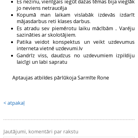
Es nezinu, vienīgais iegūt dažas tēmas bija vieglāk
jo neviens netraucēja
Kopumā man laikam vislabāk izdevās izdarīt
mājasdarbus reti klases darbus.
Es atradu sev piemērotu laiku mācībām .. Varēju
sazināties ar skolotājiem.
Patika veidot konspektus un veikt uzdevumus
interneta vietnē uzdevumi.lv
Gandrīz viss, daudzus no uzdevumiem izpildiju
laicīgi un labi sapratu
Aptaujas atbildes pārlūkoja Sarmīte Rone
atpakaļ
Jautājumi, komentāri par rakstu