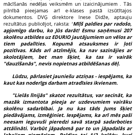
mācīšanās nedēļas veiksmēm un izaicinājumiem . Tās
pilnībā pieejamas arī e-klases pastā izsūtītajos
dokumentos. DVĢ direktore Inese Didže, aptauju
rezultātus publicējot, raksta:
“
Mīļš paldies par radošo,
apjomīgo darbu, ko Jūs darāt!
Esmu saņēmusi 207
skolēnu atbildes uz EDURIO jautājumiem un vēlos ar
tiem padalīties. Kopumā atsauksmes ir ļoti
pozitīvas. Kāds arī atzīmējis, ka nav sazinājies ar
skolotājiem, bet man šķiet, ka tas ir vairāk
"dauzīšanās", nevis nopietnas atbildēšanas dēļ.
Lūdzu, pārlasiet jauniešu atziņas - iespējams, ka
kaut kas noderīgs darbam atradīsies ikvienam.
"Lielās līnijās" skatot rezultātus, var secināt, ka
mazāk izmantota pieeja ar uzdevumiem vairāku
skolēnu sadarbībai. Ja nu kas tāds Jums šķiet
piedāvājams, izmēģiniet. Iespējams, ka arī mēs paši
neesam ieguvuši pieredzi savā starpā sadarboties
attālināti. Varbūt jāpadomā par to un jāpadalās ar