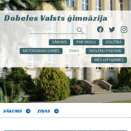
Dobeles Valsts ģimnāzija
SĀKUMS
PAR SKOLU
IZGLĪTĪBA
METODISKAIS DARBS
ZIŅAS
SKOLĒNU PADOME
MĒS LEPOJAMIES
SĀKUMS
ZIŅAS