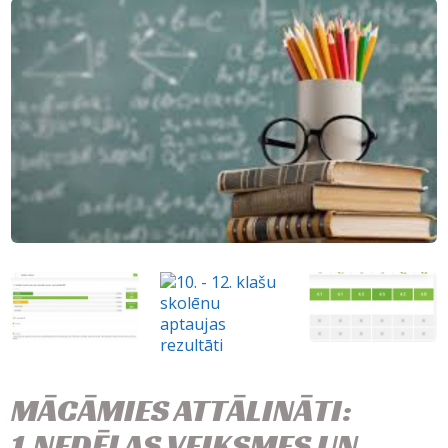
MĀCĀMIES ATTĀLINĀTI:
1.NEDĒĻAS VEIKSMES UN