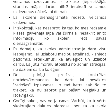
veicamos uzdevumus, ir e-klase (iepriekšējās
stundas mājas darbu ailītē ierakstīt veicamos
uzdevumus nākošajai dienai).
Lai skolēni dienasgrāmatā redzētu veicamos
uzdevumus.
Ir skolotāji, kas nesaprot, ka tas, ko mēs redzam e
klases galvenajā lapā vai žurnālā
,
nesakrīt ar to
informāciju, ko skolēni redz savās
dienasgrāmatās.
Es domāju, ka skolas administrācija dara visu
iespējamo, lai uzlabotu mācību attālināti
,
- sniedz
padomus, ieteikumus, kā atvieglot un uzlabot
darbu. Es jūtu morālu atbalstu no administrācijas,
no dažiem darba kolēģiem.
Dot pilnīgi precīzas,
konkrētas
norādes/komandas,
ko darīt,
lai nesāktos
"radošās" izpausmes,
jo tad katrs sāk šo to
traktēt
,
kā nu saprot par pašam vieglāku un
izdevīgāku.
Godīgi sakot, nav ne jausmas. Varbūt, ka ir vērts
skolotājiem dalīties pieredzē, bet, tā kā skolā