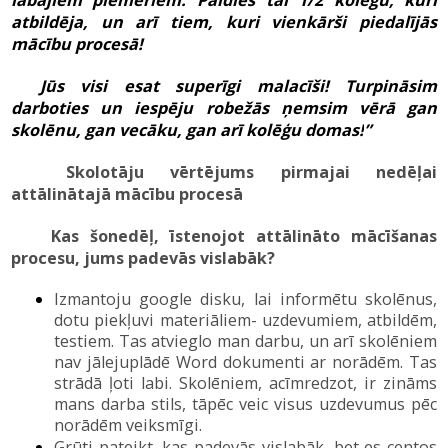
labajiem piemēriem.
Paldies tai 1/2 kolēģu, kuri
atbildēja
,
un arī tiem, kuri vienkārši piedalījās
mācību procesā!
Jūs visi esat superīgi malacīši!
Turpināsim
darboties un iespēju robežās ņemsim vērā gan
skolēnu, gan vecāku, gan arī kolēģu domas!
”
Skolotāju vērtējums pirmajai nedēļai
attālinātajā mācību procesā
Kas šonedēļ, īstenojot attālināto mācīšanas
procesu, jums padevās vislabāk?
Izmantoju google disku, lai informētu skolēnus,
dotu piekļuvi materiāliem- uzdevumiem, atbildēm,
testiem. Tas atvieglo man darbu, un arī skolēniem
nav jālejuplādē Word dokumenti ar norādēm. Tas
strādā ļoti labi. Skolēniem, acīmredzot, ir zināms
mans darba stils, tāpēc veic visus uzdevumus pēc
norādēm veiksmīgi.
Grūti pateikt, kas padevās vislabāk, bet es centos