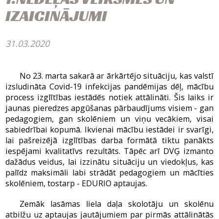
IZAICINĀJUMI
31.03.2020
No 23. marta sakarā ar ārkārtējo situāciju, kas valstī
izsludināta Covid-19 infekcijas pandēmijas dēļ, mācību
process izglītības iestādēs notiek attālināti. Šis laiks ir
jaunas pieredzes apgūšanas pārbaudījums visiem - gan
pedagogiem, gan skolēniem un viņu vecākiem, visai
sabiedrībai kopumā. Ikvienai mācību iestādei ir svarīgi,
lai pašreizējā izglītības darba formātā tiktu panākts
iespējami kvalitatīvs rezultāts. Tāpēc arī DVĢ izmanto
dažādus veidus, lai izzinātu situāciju un viedokļus, kas
palīdz maksimāli labi strādāt pedagogiem un mācīties
skolēniem, tostarp - EDURIO aptaujas.
Zemāk lasāmas liela daļa skolotāju un skolēnu
atbilžu uz aptaujas jautājumiem par pirmās attālinātās