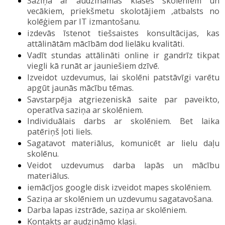
Saziņa ar audzināmās klases skolēniem un
vecākiem, priekšmetu skolotājiem ,atbalsts no
kolēģiem par IT izmantošanu
.
izdevās īstenot tiešsaistes konsultācijas, kas
attālinātām mācībām dod lielāku kvalitāti.
Vadīt stundas attālināti online ir gandrīz tikpat
viegli kā runāt ar jauniešiem dzīvē.
Izveidot uzdevumus, lai skolēni patstāvīgi varētu
apgūt jaunās mācību tēmas.
Savstarpēja atgriezeniskā saite par paveikto,
operatīva saziņa ar skolēniem
.
Individuālais darbs ar skolēniem. Bet laika
patēriņš ļoti liels.
Sagatavot materiālus, komunicēt ar lielu daļu
skolēnu
.
Veidot uzdevumus darba lapās un mācību
materiālus.
iemācījos google disk izveidot mapes skolēniem
.
Saziņa ar skolēniem un uzdevumu sagatavošana
.
Darba lapas izstrāde, saziņa ar skolēniem
.
Kontakts ar audzināmo klasi.