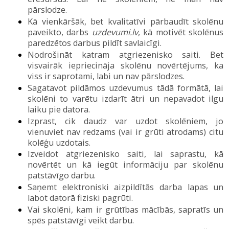
pārslodze.
Kā vienkāršāk, bet kvalitatīvi pārbaudīt skolēnu
paveikto, darbs
uzdevumi.lv
, kā motivēt skolēnus
paredzētos darbus pildīt savlaicīgi.
Nodrošināt katram atgriezenisko saiti. Bet
visvairāk iepriecināja skolēnu novērtējums, ka
viss ir saprotami, labi un nav pārslodze
s
.
Sagatavot pildāmos uzdevumus tādā formātā, lai
skolēni to varētu izdarīt ātri un nepavadot ilgu
laiku pie datora.
Izprast, cik daudz var uzdot skolēniem, jo
vienuviet nav redzams (vai ir grūti atrodams) citu
kolēģu uzdotais.
I
z
veidot atgriezenisko saiti, lai saprastu
,
kā
novērtēt un kā iegūt informāciju par skolēnu
patstāvīgo darbu.
Saņemt elektroniski aizpildītās darba lapas un
labot datorā fiziski pagrūti.
V
ai skolēni,
kam ir grūtības mācībās
,
sapratīs un
spēs patstāvīgi veikt darbu
.