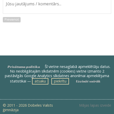
Pievienot
Šī vietne nesaglabā apmeklētāju datus.
Privātuma politika
No neobligātajām sīkdatnēm (cookies) vietne izmanto 2
pastāvīgās Google Analytics sīkdatnes anonīmai apmeklējuma
statistikai —
atsaku
piekrītu
Uzzināt vairāk
© 2011 - 2026 Dobeles Valsts
Mājas lapas izveide
ģimnāzija