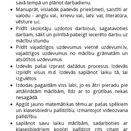
savā tempā un plānot darbadienu.
Manuprāt, vislabāk padevās priekšmeti, saistīti ar
valodu - angļu val., krievu val., latv. val, literatūra,
vēsture u.c.
Pildīt skolotāju uzdotos darbiņus, sagatavoties
darbam, sākt un pilnībā pabeigt iecerēto darbu uz
mācību stundu.
Pildīt vajadzīgos uzdevumus vietnē uzdevumi.lv,
vajadzīgos uzdevumus no mācību grāmatām un
atsūtītos uzdevumus.
Izdevās pašai izprast dažādus procesus. Izdevās
izpildīt visus m.d. Izdevās saplānot laiku tā, lai
izgulētos.
Izdodas pagaidām viss labi, jo es ātri pieradu pie
attālinātām mācībām, līdz ar to grūtības nekas
nesagādā.
Apgūt jauno matemātikas tēmu ar pašas spēkiem
un klasesbiedru palīdzību, izmantojot videozvana
palīdzību.
saplānot savu laiku mācībām, sadarboties ar
klasesbiedriem kopīgi palīdzot cits citam ar