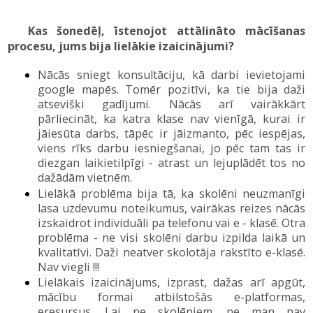
Kas šonedēļ, īstenojot attālināto mācīšanas
procesu, jums bija lielākie izaicinājumi?
Nācās sniegt konsultāciju, kā darbi ievietojami
google mapēs. Tomēr pozitīvi, ka tie bija daži
atsevišķi gadījumi. Nācās arī vairākkārt
pārliecināt, ka katra klase nav vienīgā, kurai ir
jāiesūta darbs, tāpēc ir jāizmanto, pēc iespējas,
viens rīks darbu iesniegšanai, jo pēc tam tas ir
diezgan laikietilpīgi
-
atrast un lejuplādēt tos no
dažādām vietnēm.
Lielākā problēma bija tā, ka skolēni neuzmanīgi
lasa uzdevumu noteikumus, vairākas reizes nācās
izskaidrot individuāli pa telefonu vai e - klasē. Otra
problēma - ne visi skolēni darbu izpilda laikā un
kvalitatīvi. Daži neatver skolotāja rakstīto e-klasē.
Nav viegli !!!
Lielākais izaicinājums, izprast, dažas arī apgūt,
mācību formai atbilstošās e
-
platformas,
eresursus. Lai ne skolēniem, ne man nav