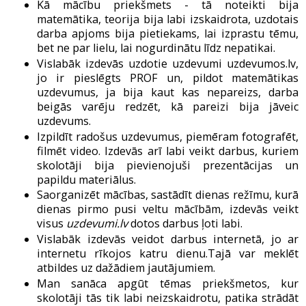
Kā mācību priekšmets - tā noteikti bija
matemātika, teorija bija labi izskaidrota, uzdotais
darba apjoms bija pietiekams, lai izprastu tēmu,
bet ne par lielu, lai nogurdinātu līdz nepatikai.
Vislabāk izdevās uzdotie uzdevumi uzdevumos.lv,
jo ir pieslēgts PROF un, pildot matemātikas
uzdevumus, ja bija kaut kas nepareizs, darba
beigās varēju redzēt, kā pareizi bija jāveic
uzdevums.
Izpildīt radošus uzdevumus, piemēram fotografēt,
filmēt video. Izdevās arī labi veikt darbus, kuriem
skolotāji bija pievienojuši prezentācijas un
papildu materiālus.
Saorganizēt mācības, sastādīt dienas režīmu, kurā
dienas pirmo pusi veltu mācībām, izdevās veikt
visus
uzdevumi.lv
dotos darbus ļoti labi.
Vislabāk izdevās veidot darbus internetā, jo ar
internetu rīkojos katru dienu.Tajā var meklēt
atbildes uz dažādiem jautājumiem.
Man sanāca apgūt tēmas priekšmetos, kur
skolotāji tās tik labi neizskaidrotu, patika strādāt