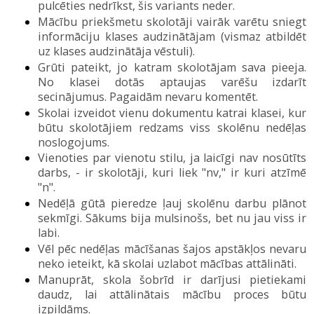
pulcēties nedrīkst, šis variants neder.
M
ācību priekšmetu skolotāji vairāk varētu sniegt
informāciju k
la
ses audzinātājam (vismaz atbildēt
uz klases audzinātāja vēstuli)
.
Grūti pateikt, jo katram skolotājam sava pieeja.
No klasei dotās aptaujas varēšu izdarīt
secinājumus. Pagaidām nevaru komentēt.
Skolai izveidot vienu dokumentu katrai klasei, kur
būtu skolotājiem redzams viss skolēnu nedēļas
noslogojums.
Vienoties par vienotu stilu, ja laicīgi nav nosūtīts
darbs
,
- ir skolotāji, kuri liek "nv," ir kuri atzīmē
"n".
Nedēļā gūtā pieredze ļauj skolēnu darbu plānot
sekmīgi. Sākums bija mulsinoš
s
, bet nu jau viss ir
labi.
Vēl pēc nedēļas mācīšanas šajos apstākļos nevaru
neko ieteikt
,
kā skolai uzlabot mācības attālināti.
Manuprāt, skola šobrīd ir darījusi pietiekami
daudz, lai attālinātais mācību proces būtu
izpildāms.