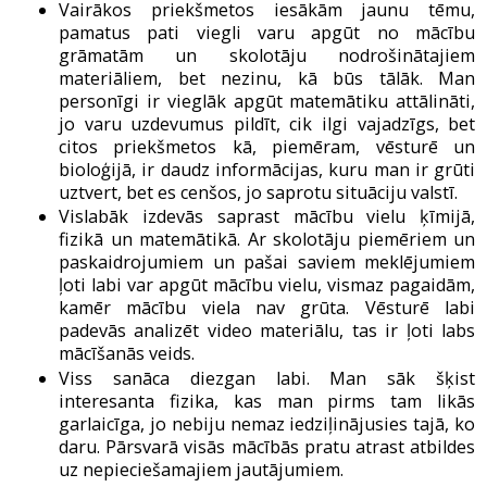
Vairākos priekšmetos iesākām jaunu tēmu,
pamatus pati viegli varu apgūt no mācību
grāmatām un skolotāju nodrošinātajiem
materiāliem, bet nezinu, kā būs tālāk. Man
personīgi ir vieglāk apgūt matemātiku attālināti,
jo varu uzdevumus pildīt, cik ilgi vajadzīgs, bet
citos priekšmetos kā, piemēram, vēsturē un
bioloģijā, ir daudz informācijas, kuru man ir grūti
uztvert, bet es cenšos, jo saprotu situāciju valstī.
Vislabāk izdevās saprast mācību vielu ķīmijā,
fizikā un matemātikā. Ar skolotāju piemēriem un
paskaidrojumiem un pašai saviem meklējumiem
ļoti labi var apgūt mācību vielu, vismaz pagaidām,
kamēr mācību viela nav grūta. Vēsturē labi
padevās analizēt video materiālu, tas ir ļoti labs
mācīšanās veids.
Viss sanāca diezgan labi. Man sāk šķist
interesanta fizika, kas man pirms tam likās
garlaicīga, jo nebiju nemaz iedziļinājusies tajā, ko
daru. Pārsvarā visās mācībās pratu atrast atbildes
uz nepieciešamajiem jautājumiem.