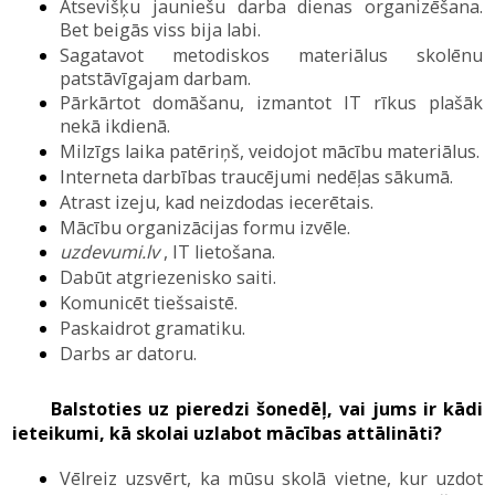
Atsevišķu jauniešu darba dienas organizēšana.
Bet beigās viss bija labi.
Sagatavot metodiskos materiālus skolēnu
patstāvīgajam darbam.
Pārkārtot domāšanu, izmantot IT rīkus plašāk
ne
kā ikdienā
.
Milzīgs laika patēriņš
,
veidojot mācību materiālus
.
Interneta darbības traucējumi nedēļas sākumā
.
Atrast izeju, kad neizdodas iecer
ē
tais
.
Mācību organizācijas formu izvēle.
uzdevumi.lv
, IT lietošana
.
Dabūt atgriezenisko saiti
.
Komunicēt tiešsaistē.
P
askaidrot gramatiku
.
D
arbs ar datoru
.
Balstoties uz pieredzi šonedēļ, vai jums ir kādi
ieteikumi, kā skolai uzlabot mācības attālināti?
Vēlreiz uzsvērt, ka mūsu skolā vietne, kur uzdot