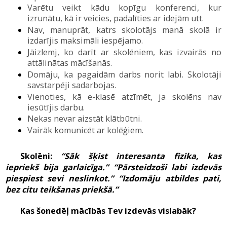
V
arētu veikt kādu kopīgu konferenci,
kur
izrunātu,
kā ir veicies,
padalīties ar idejām utt.
Nav, manuprāt, katrs skolotājs manā skolā ir
izdarījis maksimāli iespējamo.
Jāizlemj, ko darīt ar skolēniem, kas izvairās no
attālinātas mācīšanās.
Domāju, ka pagaidām darbs norit labi. Skolotāji
savstarpēji sadarbojas.
Vienoties,
kā e-klasē atzīmēt,
ja skolēns nav
iesūtījis darbu
.
Nekas nevar aizstāt klātbūtni
.
Vairāk komunicēt ar kolēģiem
.
Skolēni:
“Sāk šķist interesanta fizika, kas
iepriekš bija garlaicīga.”
“Pārsteidzoši labi izdevās
piespiest sevi neslinkot.” “Izdomāju atbildes pati,
bez citu teikšanas priekšā.”
K
as šonedēļ mācībās Tev izdevās vislabāk?