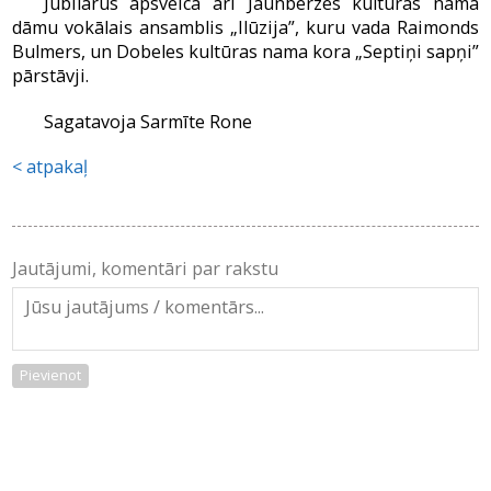
Jubilārus apsveica arī Jaunbērzes kultūras nama
dāmu vokālais ansamblis „Ilūzija”, kuru vada Raimonds
Bulmers, un Dobeles kultūras nama kora „Septiņi sapņi”
pārstāvji.
Sagatavoja Sarmīte Rone
atpakaļ
Jautājumi, komentāri par rakstu
Pievienot