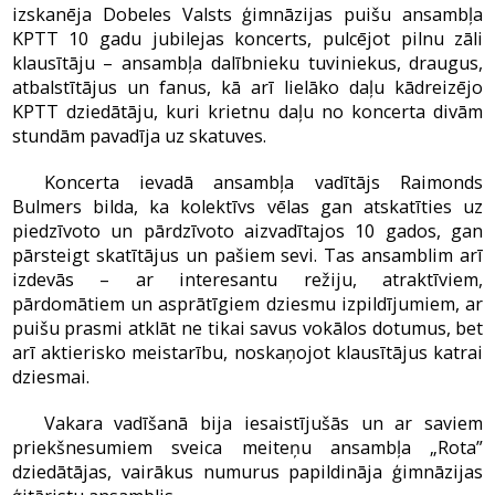
izskanēja Dobeles Valsts ģimnāzijas puišu ansambļa
KPTT 10 gadu jubilejas koncerts, pulcējot pilnu zāli
klausītāju – ansambļa dalībnieku tuviniekus, draugus,
atbalstītājus un fanus, kā arī lielāko daļu kādreizējo
KPTT dziedātāju, kuri krietnu daļu no koncerta divām
stundām pavadīja uz skatuves.
Koncerta ievadā ansambļa vadītājs Raimonds
Bulmers bilda, ka kolektīvs vēlas gan atskatīties uz
piedzīvoto un pārdzīvoto aizvadītajos 10 gados, gan
pārsteigt skatītājus un pašiem sevi. Tas ansamblim arī
izdevās – ar interesantu režiju, atraktīviem,
pārdomātiem un asprātīgiem dziesmu izpildījumiem, ar
puišu prasmi atklāt ne tikai savus vokālos dotumus, bet
arī aktierisko meistarību, noskaņojot klausītājus katrai
dziesmai.
Vakara vadīšanā bija iesaistījušās un ar saviem
priekšnesumiem sveica meiteņu ansambļa „Rota”
dziedātājas, vairākus numurus papildināja ģimnāzijas