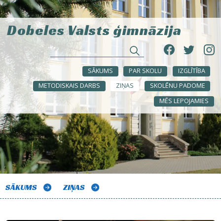
Dobeles Valsts ģimnāzija
SĀKUMS
PAR SKOLU
IZGLĪTĪBA
METODISKAIS DARBS
ZIŅAS
SKOLĒNU PADOME
MĒS LEPOJAMIES
SĀKUMS
ZIŅAS