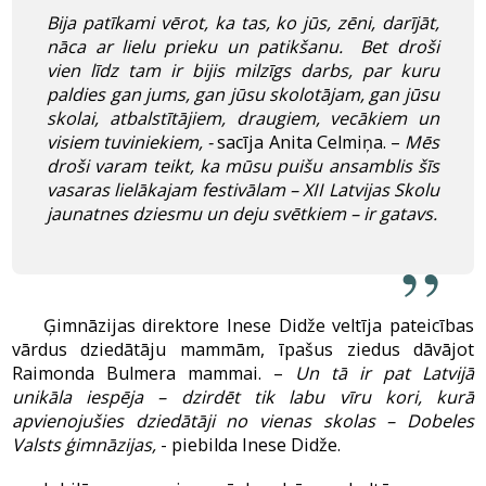
Bija patīkami vērot, ka tas, ko jūs, zēni, darījāt,
nāca ar lielu prieku un patikšanu. Bet droši
vien līdz tam ir bijis milzīgs darbs, par kuru
paldies gan jums, gan jūsu skolotājam, gan jūsu
skolai, atbalstītājiem, draugiem, vecākiem un
visiem tuviniekiem, -
sacīja Anita Celmiņa. –
Mēs
droši varam teikt, ka mūsu puišu ansamblis šīs
vasaras lielākajam festivālam – XII Latvijas Skolu
jaunatnes dziesmu un deju svētkiem – ir gatavs.
Ģimnāzijas direktore Inese Didže veltīja pateicības
vārdus dziedātāju mammām, īpašus ziedus dāvājot
Raimonda Bulmera mammai. –
Un tā ir pat Latvijā
unikāla iespēja – dzirdēt tik labu vīru kori, kurā
apvienojušies dziedātāji no vienas skolas – Dobeles
Valsts ģimnāzijas,
- piebilda Inese Didže.