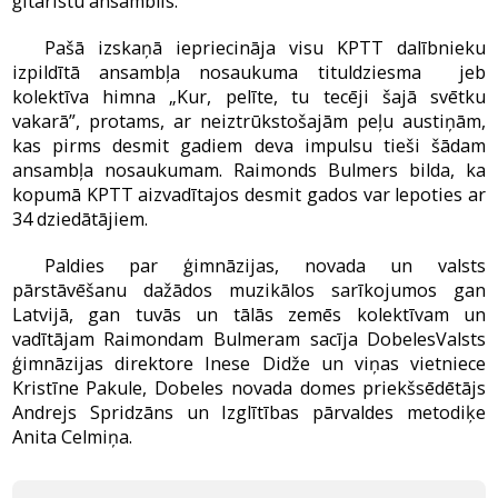
ģitāristu ansamblis.
Pašā izskaņā iepriecināja visu KPTT dalībnieku
izpildītā ansambļa nosaukuma tituldziesma jeb
kolektīva himna „Kur, pelīte, tu tecēji šajā svētku
vakarā”, protams, ar neiztrūkstošajām peļu austiņām,
kas pirms desmit gadiem deva impulsu tieši šādam
ansambļa nosaukumam. Raimonds Bulmers bilda, ka
kopumā KPTT aizvadītajos desmit gados var lepoties ar
34 dziedātājiem.
Paldies par ģimnāzijas, novada un valsts
pārstāvēšanu dažādos muzikālos sarīkojumos gan
Latvijā, gan tuvās un tālās zemēs kolektīvam un
vadītājam Raimondam Bulmeram sacīja DobelesValsts
ģimnāzijas direktore Inese Didže un viņas vietniece
Kristīne Pakule, Dobeles novada domes priekšsēdētājs
Andrejs Spridzāns un Izglītības pārvaldes metodiķe
Anita Celmiņa.