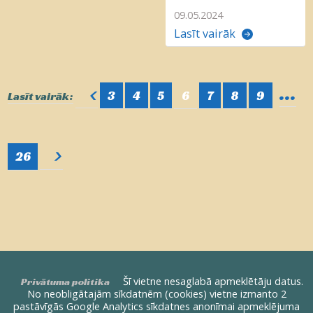
09.05.2024
Lasīt vairāk
...
<
3
4
5
6
7
8
9
Lasīt vairāk:
>
26
Šī vietne nesaglabā apmeklētāju datus.
Privātuma politika
No neobligātajām sīkdatnēm (cookies) vietne izmanto 2
pastāvīgās Google Analytics sīkdatnes anonīmai apmeklējuma