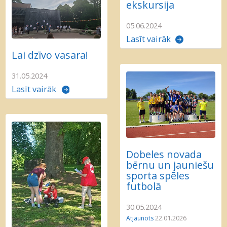
ekskursija
05.06.2024
Lasīt vairāk
Lai dzīvo vasara!
31.05.2024
Lasīt vairāk
Dobeles novada
bērnu un jauniešu
sporta spēles
futbolā
30.05.2024
Atjaunots
22.01.2026