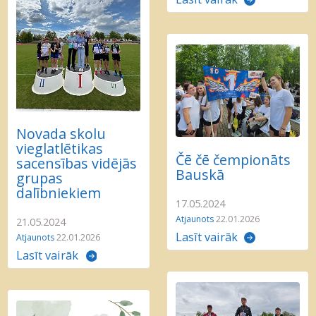
Novada skolu
vieglatlētikas
Čē čē čempionāts
sacensības vidējās
Bauskā
grupas
dalībniekiem
17.05.2024
Atjaunots
22.01.2026
21.05.2024
Lasīt vairāk
Atjaunots
22.01.2026
Lasīt vairāk