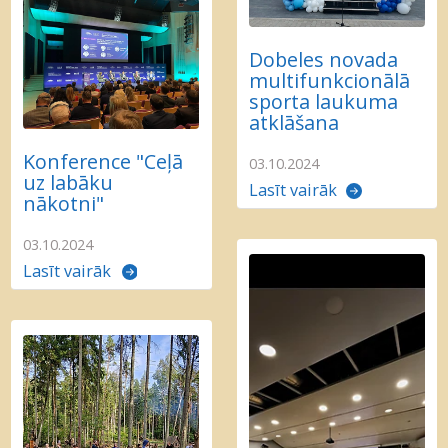
Dobeles novada
multifunkcionālā
sporta laukuma
atklāšana
Konference "Ceļā
03.10.2024
uz labāku
Lasīt vairāk
nākotni"
03.10.2024
Lasīt vairāk