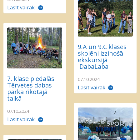
Lasīt vairāk
9.A un 9.C klases
skolēni izzinošā
ekskursijā
DabaLaba
7. klase piedalās
07.10.2024
Tērvetes dabas
Lasīt vairāk
parka rīkotajā
talkā
07.10.2024
Lasīt vairāk