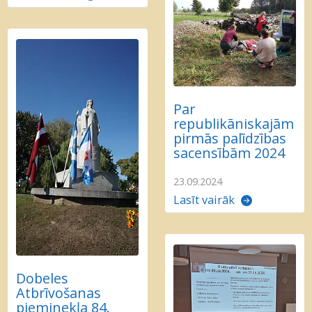
Par
republikāniskajām
pirmās palīdzības
sacensībām 2024
23.09.2024
Lasīt vairāk
Dobeles
Atbrīvošanas
pieminekļa 84.