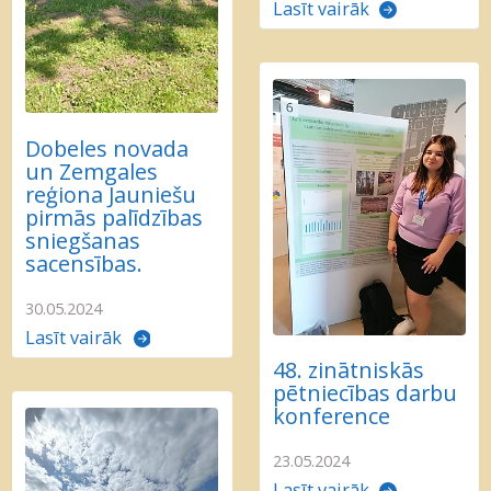
Lasīt vairāk
Dobeles novada
un Zemgales
reģiona Jauniešu
pirmās palīdzības
sniegšanas
sacensības.
30.05.2024
Lasīt vairāk
48. zinātniskās
pētniecības darbu
konference
23.05.2024
Lasīt vairāk