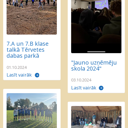
7.A un 7.B klase
talkā Tērvetes
dabas parkā
"Jauno uzņēmēju
skola 2024"
01.10.2024
Lasīt vairāk
03.10.2024
Lasīt vairāk