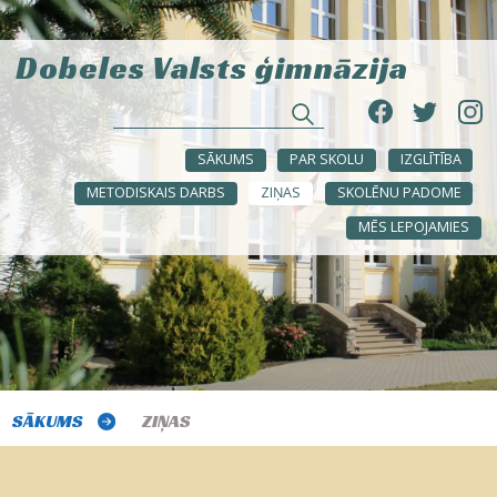
Dobeles Valsts ģimnāzija
SĀKUMS
PAR SKOLU
IZGLĪTĪBA
METODISKAIS DARBS
ZIŅAS
SKOLĒNU PADOME
MĒS LEPOJAMIES
SĀKUMS
ZIŅAS