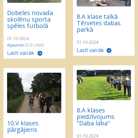
Dobeles novada
8.A klase talkā
skolēnu sporta
Tērvetes dabas
spēles futbolā
parkā
01.10.2024
01.10.2024
Atjaunots
22.01.2026
Lasīt vairāk
Lasīt vairāk
8.A klases
piedzīvojums
10.V klases
"Daba laba"
pārgājiens
01.10.2024