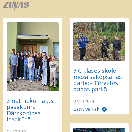
ZIŅAS
9.C klases skolēni
meža sakopšanas
darbos Tērvetes
dabas parkā
Zinātnieku nakts
07.10.2024
pasākums
Lasīt vairāk
Dārzkopības
institūtā
07.10.2024