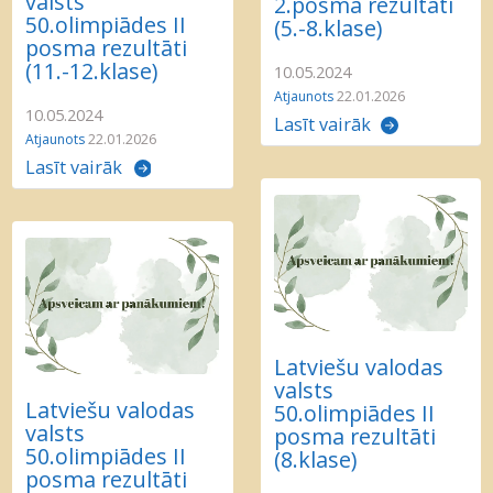
valsts
2.posma rezultāti
50.olimpiādes II
(5.-8.klase)
posma rezultāti
(11.-12.klase)
10.05.2024
Atjaunots
22.01.2026
10.05.2024
Lasīt vairāk
Atjaunots
22.01.2026
Lasīt vairāk
Latviešu valodas
valsts
Latviešu valodas
50.olimpiādes II
valsts
posma rezultāti
50.olimpiādes II
(8.klase)
posma rezultāti