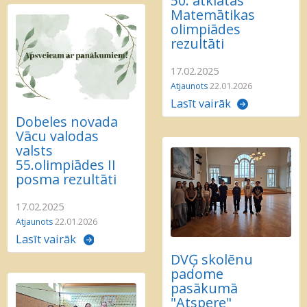
50. atklātās
Matemātikas
olimpiādes
rezultāti
17.02.2025
Atjaunots
22.01.2026
Lasīt vairāk
Dobeles novada
Vācu valodas
valsts
55.olimpiādes II
posma rezultāti
17.02.2025
Atjaunots
22.01.2026
Lasīt vairāk
DVĢ skolēnu
padome
pasākumā
"Atspere"