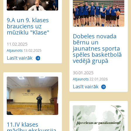
9.A un 9. klases
brauciens uz
mūziklu "Klase"
Dobeles novada
bērnu un
11.02.2025
jaunatnes sporta
Atjaunots
13.02.2025
spēles basketbolā
Lasīt vairāk
vedējā grupā
30.01.2025
Atjaunots
22.01.2026
Lasīt vairāk
11.IV klases
mācību ekskursija