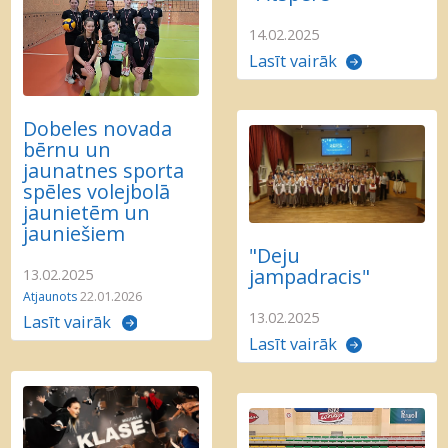
14.02.2025
Lasīt vairāk
Dobeles novada
bērnu un
jaunatnes sporta
spēles volejbolā
jaunietēm un
jauniešiem
"Deju
jampadracis"
13.02.2025
Atjaunots
22.01.2026
13.02.2025
Lasīt vairāk
Lasīt vairāk