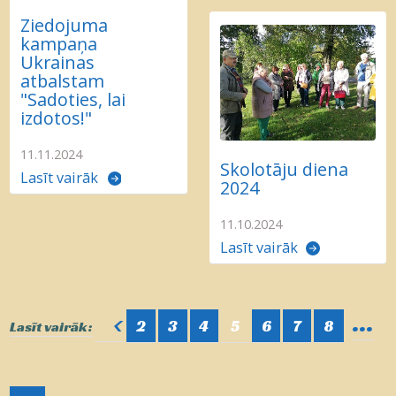
Ziedojuma
kampaņa
Ukrainas
atbalstam
"Sadoties, lai
izdotos!"
11.11.2024
Skolotāju diena
Lasīt vairāk
2024
11.10.2024
Lasīt vairāk
...
<
2
3
4
5
6
7
8
Lasīt vairāk: