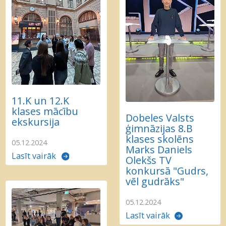
11.K un 12.K
klases mācību
Dobeles Valsts
ekskursija
ģimnāzijas 8.B
klases skolēns
05.12.2024
Marks Daniels
Lasīt vairāk
Olekšs TV
konkursā "Gudrs,
vēl gudrāks"
05.12.2024
Lasīt vairāk