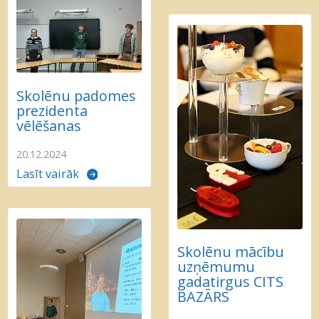
Skolēnu padomes
prezidenta
vēlēšanas
20.12.2024
Lasīt vairāk
Skolēnu mācību
uzņēmumu
gadatirgus CITS
BAZĀRS