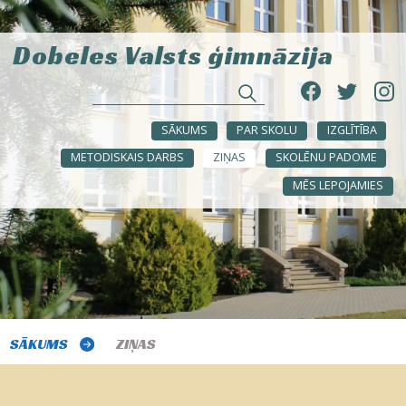
Dobeles Valsts ģimnāzija
SĀKUMS
PAR SKOLU
IZGLĪTĪBA
METODISKAIS DARBS
ZIŅAS
SKOLĒNU PADOME
MĒS LEPOJAMIES
SĀKUMS
ZIŅAS