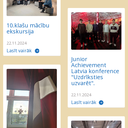
10.klašu mācību
ekskursija
22.11.2024
Lasīt vairāk
Junior
Achievement
Latvia konference
"Uzdrīksties
uzvarēt".
22.11.2024
Lasīt vairāk