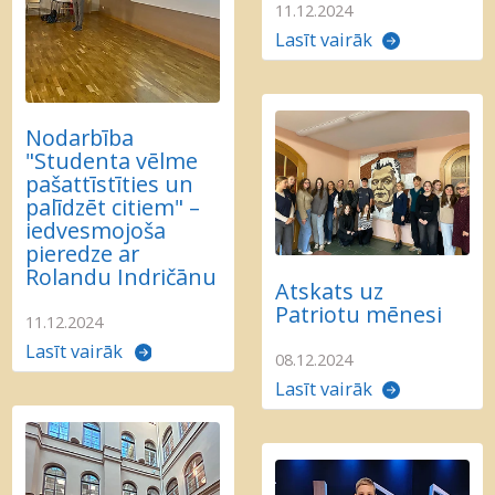
11.12.2024
Lasīt vairāk
Nodarbība
"Studenta vēlme
pašattīstīties un
palīdzēt citiem" –
iedvesmojoša
pieredze ar
Rolandu Indričānu
Atskats uz
Patriotu mēnesi
11.12.2024
Lasīt vairāk
08.12.2024
Lasīt vairāk