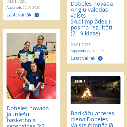
24.01.2025
Dobeles novada
Atjaunots
22.01.2026
Angļu valodas
valsts
Lasīt vairāk
54.olimpiādes II
posma rezultāti
(7.- 9.klase)
24.01.2025
Atjaunots
22.01.2026
Lasīt vairāk
Dobeles novada
Barikāžu atceres
jauniešu
diena Dobeles
basketbola
Valsts ģimnāzijā
sacensības 3:3