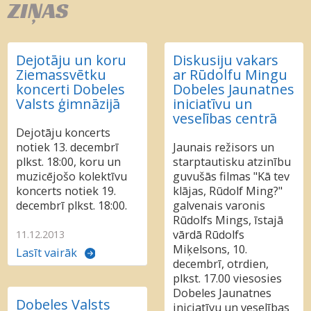
ZIŅAS
Dejotāju un koru
Diskusiju vakars
Ziemassvētku
ar Rūdolfu Mingu
koncerti Dobeles
Dobeles Jaunatnes
Valsts ģimnāzijā
iniciatīvu un
veselības centrā
Dejotāju koncerts
notiek 13. decembrī
Jaunais režisors un
plkst. 18:00, koru un
starptautisku atzinību
muzicējošo kolektīvu
guvušās filmas "Kā tev
koncerts notiek 19.
klājas, Rūdolf Ming?"
decembrī plkst. 18:00.
galvenais varonis
Rūdolfs Mings, īstajā
vārdā Rūdolfs
11.12.2013
Miķelsons, 10.
Lasīt vairāk
decembrī, otrdien,
plkst. 17.00 viesosies
Dobeles Jaunatnes
Dobeles Valsts
iniciatīvu un veselības