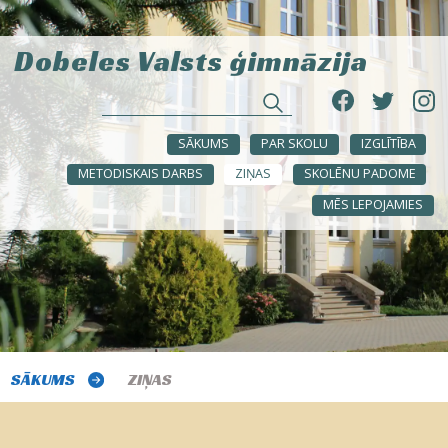
Dobeles Valsts ģimnāzija
SĀKUMS
PAR SKOLU
IZGLĪTĪBA
METODISKAIS DARBS
ZIŅAS
SKOLĒNU PADOME
MĒS LEPOJAMIES
SĀKUMS
ZIŅAS