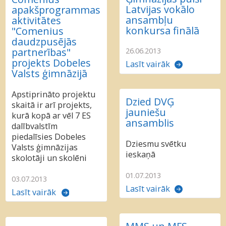
Latvijas vokālo
apakšprogrammas
ansambļu
aktivitātes
konkursa finālā
"Comenius
daudzpusējās
partnerības"
26.06.2013
projekts Dobeles
Lasīt vairāk
Valsts ģimnāzijā
Apstiprināto projektu
Dzied DVĢ
skaitā ir arī projekts,
jauniešu
kurā kopā ar vēl 7 ES
ansamblis
dalībvalstīm
piedalīsies Dobeles
Dziesmu svētku
Valsts ģimnāzijas
ieskaņā
skolotāji un skolēni
01.07.2013
03.07.2013
Lasīt vairāk
Lasīt vairāk