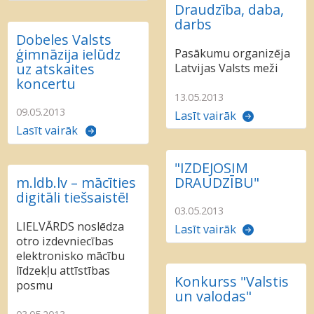
Draudzība, daba,
darbs
Dobeles Valsts
ģimnāzija ielūdz
Pasākumu organizēja
uz atskaites
Latvijas Valsts meži
koncertu
13.05.2013
09.05.2013
Lasīt vairāk
Lasīt vairāk
"IZDEJOSIM
m.ldb.lv – mācīties
DRAUDZĪBU"
digitāli tiešsaistē!
03.05.2013
LIELVĀRDS noslēdza
Lasīt vairāk
otro izdevniecības
elektronisko mācību
līdzekļu attīstības
Konkurss "Valstis
posmu
un valodas"