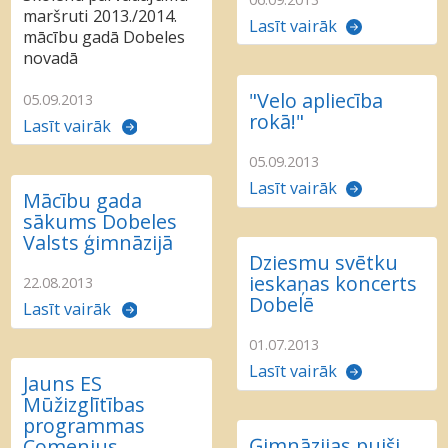
maršruti 2013./2014.
Lasīt vairāk
mācību gadā Dobeles
novadā
"Velo apliecība
05.09.2013
rokā!"
Lasīt vairāk
05.09.2013
Lasīt vairāk
Mācību gada
sākums Dobeles
Valsts ģimnāzijā
Dziesmu svētku
ieskaņas koncerts
22.08.2013
Dobelē
Lasīt vairāk
01.07.2013
Lasīt vairāk
Jauns ES
Mūžizglītības
programmas
Ģimnāzijas puiši
Comenius