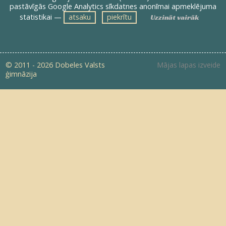
pastāvīgās Google Analytics sīkdatnes anonīmai apmeklējuma
statistikai —
atsaku
piekrītu
Uzzināt vairāk
© 2011 - 2026 Dobeles Valsts
Mājas lapas izveide
ģimnāzija