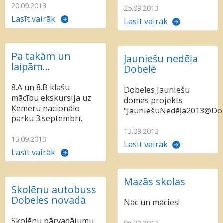
20.09.2013
25.09.2013
Lasīt vairāk
Lasīt vairāk
Pa takām un
Jauniešu nedēļa
laipām...
Dobelē
8.A un 8.B klašu
Dobeles Jauniešu
mācību ekskursija uz
domes projekts
Ķemeru nacionālo
"JauniešuNedēļa2013@Dob
parku 3.septembrī.
13.09.2013
13.09.2013
Lasīt vairāk
Lasīt vairāk
Mazās skolas
Skolēnu autobuss
Dobeles novadā
Nāc un mācies!
Skolēnu pārvadājumu
06.09.2013