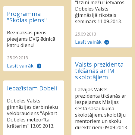
"Izzini mežu" ietvaros
Dobeles Valsts
Programma
ģimnāzijā rīkotais
"Skolas piens"
seminārs 11.09.2013.
Bezmaksas piens
25.09.2013
pieejams DVĢ ēdnīcā
Lasīt vairāk
katru dienu!
25.09.2013
Valsts prezidenta
Lasīt vairāk
tikšanās ar IM
skolotājiem
Iepazīstam Dobeli
Latvijas Valsts
prezidenta tikšanās ar
Dobeles Valsts
Iespējamās Misijas
ģimnāzijas darbinieku
sestā sasaukuma
velobrauciens "Apkārt
skolotājiem, skolotāju
Dobeles meteorīta
mentoriem un skolu
krāterim" 13.09.2013.
direktoriem 09.09.2013.