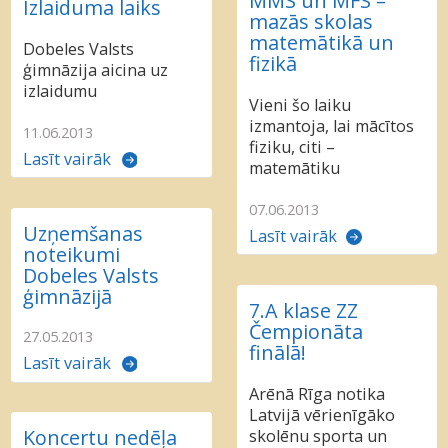
MMS un MFS –
Izlaiduma laiks
mazās skolas
matemātikā un
Dobeles Valsts
fizikā
ģimnāzija aicina uz
izlaidumu
Vieni šo laiku
izmantoja, lai mācītos
11.06.2013
fiziku, citi –
Lasīt vairāk
matemātiku
07.06.2013
Uzņemšanas
Lasīt vairāk
noteikumi
Dobeles Valsts
ģimnāzijā
7.A klase ZZ
Čempionāta
27.05.2013
finālā!
Lasīt vairāk
Arēnā Rīga notika
Latvijā vērienīgāko
Koncertu nedēļa
skolēnu sporta un