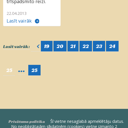
trīspadsmito reizi.
22.04.2013
Lasīt vairāk
<
19
20
21
22
23
24
Lasīt vairāk:
...
25
25
Šī vietne nesaglabā apmeklētāju datus.
Privātuma politika
No neobligātajām sīkdatnēm (cookies) vietne izmanto 2