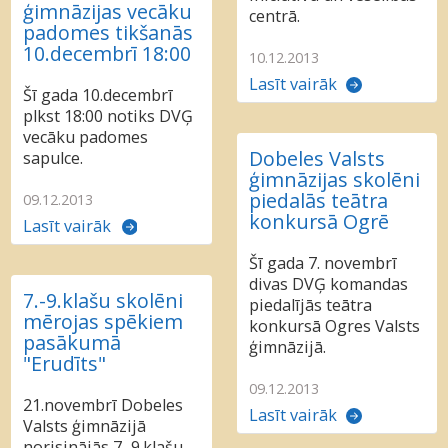
ģimnāzijas vecāku
centrā.
padomes tikšanās
10.decembrī 18:00
10.12.2013
Lasīt vairāk
Šī gada 10.decembrī
plkst 18:00 notiks DVĢ
vecāku padomes
Dobeles Valsts
sapulce.
ģimnāzijas skolēni
piedalās teātra
09.12.2013
konkursā Ogrē
Lasīt vairāk
Šī gada 7. novembrī
divas DVĢ komandas
7.-9.klašu skolēni
piedalījās teātra
mērojas spēkiem
konkursā Ogres Valsts
pasākumā
ģimnāzijā.
"Erudīts"
09.12.2013
21.novembrī Dobeles
Lasīt vairāk
Valsts ģimnāzijā
norisinājās 7.-9.klašu