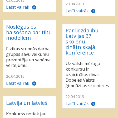
03.05.2013
29.04.2013
Lasīt vairāk
Lasīt vairāk
Noslēgusies
Par līdzdalību
balsošana par tiltu
Latvijas 37.
modeļiem
skolēnu
zinātniskajā
Fizikas stundās darba
konferencē
grupas savu veikumu
prezentēja un saņēma
Uz valsts mēroga
vērtējumu.
konkursu ir
uzaicinātas divas
26.04.2013
Dobeles Valsts
Lasīt vairāk
ģimnāzijas skolnieces
22.04.2013
Latvija un latvieši
Lasīt vairāk
Konkurss notiek jau