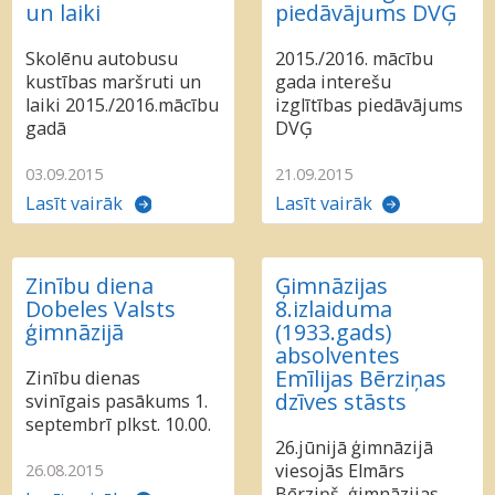
un laiki
piedāvājums DVĢ
Skolēnu autobusu
2015./2016. mācību
kustības maršruti un
gada interešu
laiki 2015./2016.mācību
izglītības piedāvājums
gadā
DVĢ
03.09.2015
21.09.2015
Lasīt vairāk
Lasīt vairāk
Zinību diena
Ģimnāzijas
Dobeles Valsts
8.izlaiduma
ģimnāzijā
(1933.gads)
absolventes
Emīlijas Bērziņas
Zinību dienas
dzīves stāsts
svinīgais pasākums 1.
septembrī plkst. 10.00.
26.jūnijā ģimnāzijā
viesojās Elmārs
26.08.2015
Bērziņš, ģimnāzijas