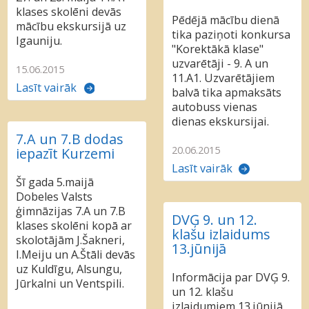
klases skolēni devās
Pēdējā mācību dienā
mācību ekskursijā uz
tika paziņoti konkursa
Igauniju.
"Korektākā klase"
uzvarētāji - 9. A un
15.06.2015
11.A1. Uzvarētājiem
Lasīt vairāk
balvā tika apmaksāts
autobuss vienas
dienas ekskursijai.
7.A un 7.B dodas
20.06.2015
iepazīt Kurzemi
Lasīt vairāk
Šī gada 5.maijā
Dobeles Valsts
ģimnāzijas 7.A un 7.B
DVĢ 9. un 12.
klases skolēni kopā ar
klašu izlaidums
skolotājām J.Šakneri,
13.jūnijā
I.Meiju un A.Štāli devās
uz Kuldīgu, Alsungu,
Informācija par DVĢ 9.
Jūrkalni un Ventspili.
un 12. klašu
izlaidumiem 13.jūnijā.