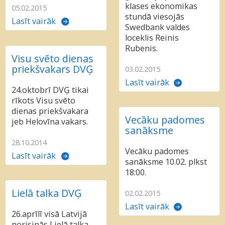
klases ekonomikas
05.02.2015
stundā viesojās
Lasīt vairāk
Swedbank valdes
loceklis Reinis
Rubenis.
Visu svēto dienas
priekšvakars DVĢ
03.02.2015
Lasīt vairāk
24.oktobrī DVĢ tikai
rīkots Visu svēto
dienas priekšvakara
Vecāku padomes
jeb Helovīna vakars.
sanāksme
28.10.2014
Vecāku padomes
Lasīt vairāk
sanāksme 10.02. plkst
18:00.
Lielā talka DVĢ
02.02.2015
Lasīt vairāk
26.aprīlī visā Latvijā
norisinās Lielā talka.