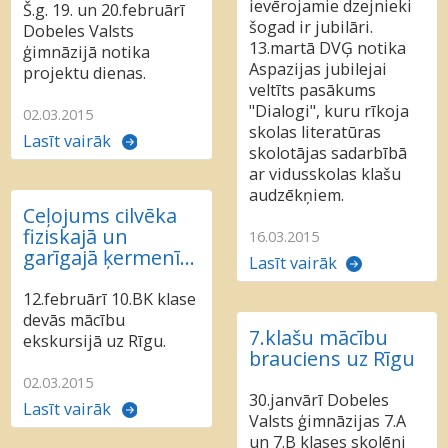
ievērojamie dzejnieki
Š.g. 19. un 20.februārī
šogad ir jubilāri.
Dobeles Valsts
13.martā DVĢ notika
ģimnāzijā notika
Aspazijas jubilejai
projektu dienas.
veltīts pasākums
"Dialogi", kuru rīkoja
02.03.2015
skolas literatūras
Lasīt vairāk
skolotājas sadarbībā
ar vidusskolas klašu
audzēkņiem.
Ceļojums cilvēka
fiziskajā un
16.03.2015
garīgajā ķermenī...
Lasīt vairāk
12.februārī 10.BK klase
devās mācību
7.klašu mācību
ekskursijā uz Rīgu.
brauciens uz Rīgu
02.03.2015
30.janvārī Dobeles
Lasīt vairāk
Valsts ģimnāzijas 7.A
un 7.B klases skolēni