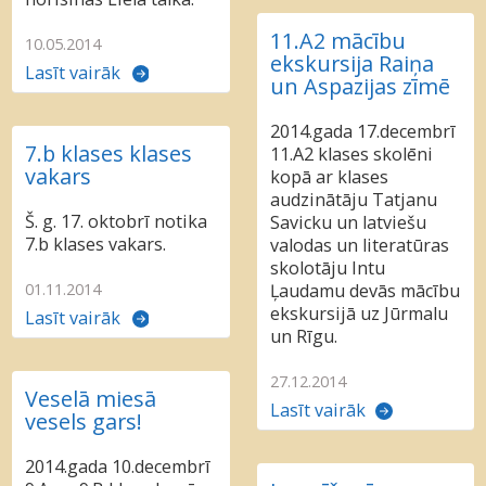
11.A2 mācību
10.05.2014
ekskursija Raiņa
Lasīt vairāk
un Aspazijas zīmē
2014.gada 17.decembrī
7.b klases klases
11.A2 klases skolēni
vakars
kopā ar klases
audzinātāju Tatjanu
Š. g. 17. oktobrī notika
Savicku un latviešu
7.b klases vakars.
valodas un literatūras
skolotāju Intu
01.11.2014
Ļaudamu devās mācību
ekskursijā uz Jūrmalu
Lasīt vairāk
un Rīgu.
27.12.2014
Veselā miesā
Lasīt vairāk
vesels gars!
2014.gada 10.decembrī