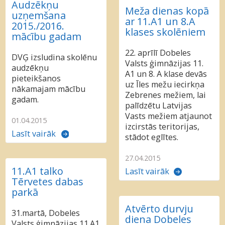
Audzēkņu
Meža dienas kopā
uzņemšana
ar 11.A1 un 8.A
2015./2016.
klases skolēniem
mācību gadam
22. aprīlī Dobeles
DVĢ izsludina skolēnu
Valsts ģimnāzijas 11.
audzēkņu
A1 un 8. A klase devās
pieteikšanos
uz Īles mežu iecirkņa
nākamajam mācību
Zebrenes mežiem, lai
gadam.
palīdzētu Latvijas
Vasts mežiem atjaunot
01.04.2015
izcirstās teritorijas,
Lasīt vairāk
stādot eglītes.
27.04.2015
11.A1 talko
Lasīt vairāk
Tērvetes dabas
parkā
Atvērto durvju
31.martā, Dobeles
diena Dobeles
Valsts ģimnāzijas 11.A1