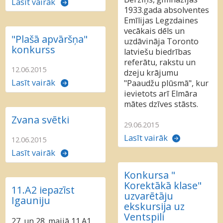
Lasīt vairāk
1933.gada absolventes
Emīlijas Legzdaines
vecākais dēls un
"Plašā apvāršņa"
uzdāvināja Toronto
konkurss
latviešu biedrības
referātu, rakstu un
12.06.2015
dzeju krājumu
Lasīt vairāk
"Paaudžu plūsmā", kur
ievietots arī Elmāra
mātes dzīves stāsts.
Zvana svētki
29.06.2015
Lasīt vairāk
12.06.2015
Lasīt vairāk
Konkursa "
Korektākā klase"
11.A2 iepazīst
uzvarētāju
Igauniju
ekskursija uz
Ventspili
27. un 28. maijā 11.A1