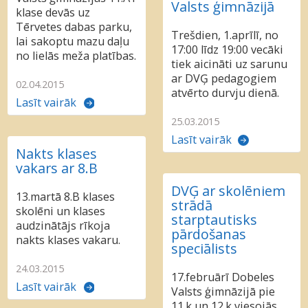
Valsts ģimnāzijā
klase devās uz
Tērvetes dabas parku,
Trešdien, 1.aprīlī, no
lai sakoptu mazu daļu
17:00 līdz 19:00 vecāki
no lielās meža platības.
tiek aicināti uz sarunu
ar DVĢ pedagogiem
02.04.2015
atvērto durvju dienā.
Lasīt vairāk
25.03.2015
Lasīt vairāk
Nakts klases
vakars ar 8.B
DVĢ ar skolēniem
13.martā 8.B klases
strādā
skolēni un klases
starptautisks
audzinātājs rīkoja
pārdošanas
nakts klases vakaru.
speciālists
24.03.2015
17.februārī Dobeles
Lasīt vairāk
Valsts ģimnāzijā pie
11.k un 12.k viesojās