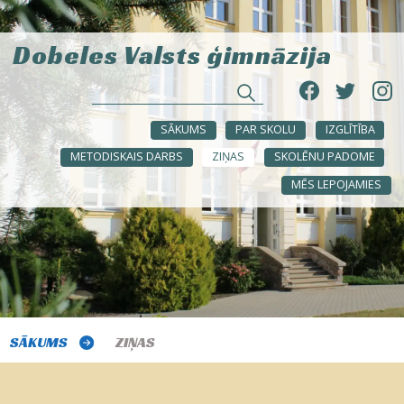
Dobeles Valsts ģimnāzija
SĀKUMS
PAR SKOLU
IZGLĪTĪBA
METODISKAIS DARBS
ZIŅAS
SKOLĒNU PADOME
MĒS LEPOJAMIES
SĀKUMS
ZIŅAS