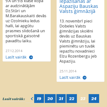
Iepazīšanās ar
9.A un 9.B klase kopā
Aspaziju Bauskas
ar audzinātājām
Valsts ģimnāzijā
Dz.Stūri un
M.Barakauskaiti devās
uz Ozolnieku ledus
13. novembrī pieci
halli, lai apgūtu
Dobeles Valsts
prasmes slidošanā un
ģimnāzijas skolēni
sportiskā gaisotnē
devās uz Bauskas
pavadītu laiku.
Valsts ģimnāziju, lai
pieminētu un tuvāk
27.12.2014
iepazītu novadnieci
Elzu Rozenbergu jeb
Lasīt vairāk
Aspaziju.
25.11.2014
Lasīt vairāk
<
19
20
21
22
23
24
Lasīt vairāk: