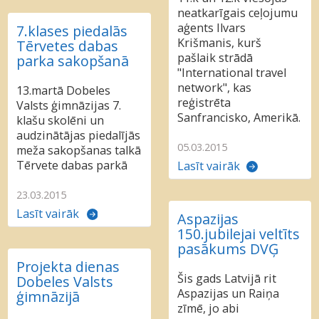
neatkarīgais ceļojumu
aģents Ilvars
7.klases piedalās
Krišmanis, kurš
Tērvetes dabas
pašlaik strādā
parka sakopšanā
"International travel
network", kas
13.martā Dobeles
reģistrēta
Valsts ģimnāzijas 7.
Sanfrancisko, Amerikā.
klašu skolēni un
audzinātājas piedalījās
05.03.2015
meža sakopšanas talkā
Tērvete dabas parkā
Lasīt vairāk
23.03.2015
Lasīt vairāk
Aspazijas
150.jubilejai veltīts
pasākums DVĢ
Projekta dienas
Šis gads Latvijā rit
Dobeles Valsts
Aspazijas un Raiņa
ģimnāzijā
zīmē, jo abi