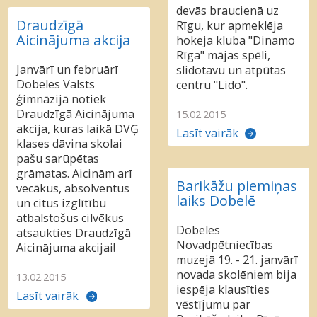
devās braucienā uz
Draudzīgā
Rīgu, kur apmeklēja
Aicinājuma akcija
hokeja kluba "Dinamo
Rīga" mājas spēli,
Janvārī un februārī
slidotavu un atpūtas
Dobeles Valsts
centru "Lido".
ģimnāzijā notiek
Draudzīgā Aicinājuma
15.02.2015
akcija, kuras laikā DVĢ
Lasīt vairāk
klases dāvina skolai
pašu sarūpētas
grāmatas. Aicinām arī
Barikāžu piemiņas
vecākus, absolventus
laiks Dobelē
un citus izglītību
atbalstošus cilvēkus
Dobeles
atsaukties Draudzīgā
Novadpētniecības
Aicinājuma akcijai!
muzejā 19. - 21. janvārī
novada skolēniem bija
13.02.2015
iespēja klausīties
Lasīt vairāk
vēstījumu par