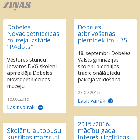
ZIŅAS
Dobeles
Dobeles
Novadpētniecības
atbrīvošanas
muzeja izstāde
piemineklim – 75
"PAdots"
18. septembrī Dobeles
Vēstures stundu
Valsts ģimnāzijas
ietvaros DVĢ skolēni
skolēni piedalījās
apmeklēja Dobeles
tradicionālā ziedu
Novadpētniecības
paklāja veidošanā.
muzeju.
23.09.2015
18.09.2015
Lasīt vairāk
Lasīt vairāk
2015./2016.
Skolēnu autobusu
mācību gada
kustības maršruti
interešu izglītības