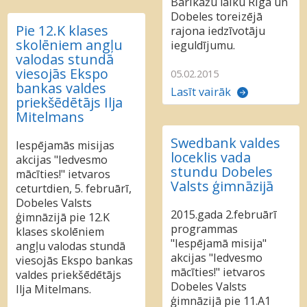
Barikāžu laiku Rīgā un
Dobeles toreizējā
Pie 12.K klases
rajona iedzīvotāju
skolēniem angļu
ieguldījumu.
valodas stundā
viesojās Ekspo
05.02.2015
bankas valdes
Lasīt vairāk
priekšēdētājs Ilja
Mitelmans
Swedbank valdes
Iespējamās misijas
loceklis vada
akcijas "Iedvesmo
stundu Dobeles
mācīties!" ietvaros
Valsts ģimnāzijā
ceturtdien, 5. februārī,
Dobeles Valsts
2015.gada 2.februārī
ģimnāzijā pie 12.K
programmas
klases skolēniem
"Iespējamā misija"
angļu valodas stundā
akcijas "Iedvesmo
viesojās Ekspo bankas
mācīties!" ietvaros
valdes priekšēdētājs
Dobeles Valsts
Ilja Mitelmans.
ģimnāzijā pie 11.A1