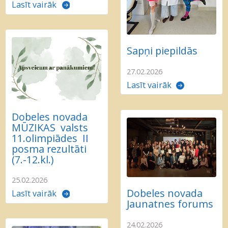
Lasīt vairāk
Sapņi piepildās
27.02.2026
Lasīt vairāk
Dobeles novada
MŪZIKAS valsts
11.olimpiādes II
posma rezultāti
(7.-12.kl.)
25.02.2026
Dobeles novada
Lasīt vairāk
Jaunatnes forums
24.02.2026