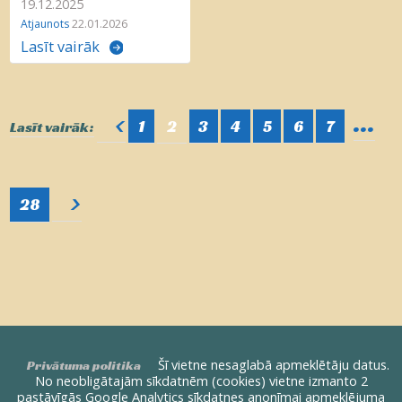
19.12.2025
Atjaunots
22.01.2026
Lasīt vairāk
...
<
1
2
3
4
5
6
7
Lasīt vairāk:
>
28
Šī vietne nesaglabā apmeklētāju datus.
Privātuma politika
No neobligātajām sīkdatnēm (cookies) vietne izmanto 2
pastāvīgās Google Analytics sīkdatnes anonīmai apmeklējuma