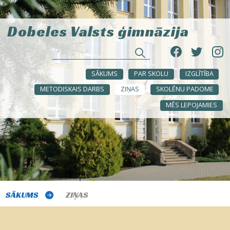
Dobeles Valsts ģimnāzija
SĀKUMS
PAR SKOLU
IZGLĪTĪBA
METODISKAIS DARBS
ZIŅAS
SKOLĒNU PADOME
MĒS LEPOJAMIES
SĀKUMS
ZIŅAS