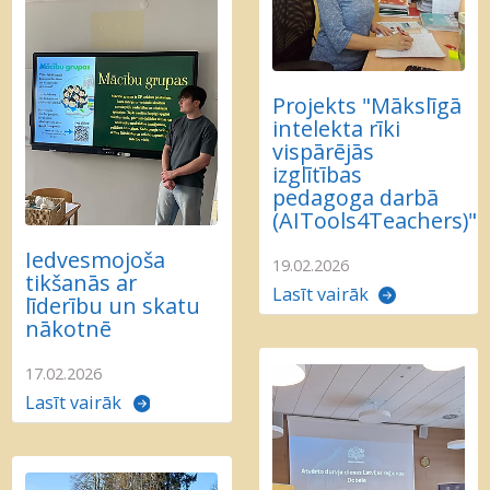
Projekts "Mākslīgā
intelekta rīki
vispārējās
izglītības
pedagoga darbā
(AITools4Teachers)"
Iedvesmojoša
19.02.2026
tikšanās ar
Lasīt vairāk
līderību un skatu
nākotnē
17.02.2026
Lasīt vairāk