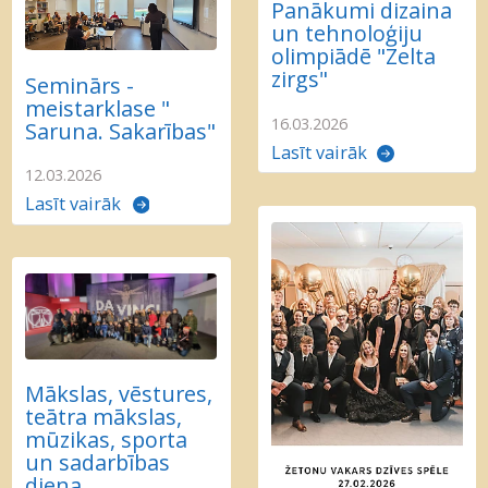
Panākumi dizaina
un tehnoloģiju
olimpiādē "Zelta
zirgs"
Seminārs -
meistarklase "
16.03.2026
Saruna. Sakarības"
Lasīt vairāk
12.03.2026
Lasīt vairāk
Mākslas, vēstures,
teātra mākslas,
mūzikas, sporta
un sadarbības
diena