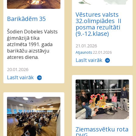
Vēstures valsts
Barikādēm 35
32.olimpiādes II
posma rezultāti
Šodien Dobeles Valsts
(9.-12.klase)
ģimnāzijā tika
atzīmēta 1991. gada
21.01.2026
barikāžu aizstāvju
Atjaunots
22.01.2026
atceres diena.
Lasīt vairāk
20.01.2026
Lasīt vairāk
Ziemassvētku rota
DVĢ