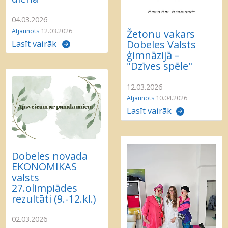
04.03.2026
Atjaunots
12.03.2026
Žetonu vakars
Dobeles Valsts
Lasīt vairāk
ģimnāzijā –
"Dzīves spēle"
12.03.2026
Atjaunots
10.04.2026
Lasīt vairāk
Dobeles novada
EKONOMIKAS
valsts
27.olimpiādes
rezultāti (9.-12.kl.)
02.03.2026