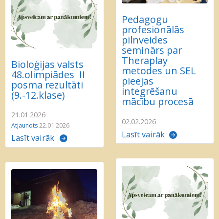
Pedagogu
profesionālās
pilnveides
seminārs par
Theraplay
Bioloģijas valsts
metodes un SEL
48.olimpiādes II
pieejas
posma rezultāti
integrēšanu
(9.-12.klase)
mācību procesā
21.01.2026
02.02.2026
Atjaunots
22.01.2026
Lasīt vairāk
Lasīt vairāk