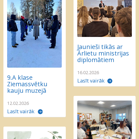
Jaunieši tikās ar
Ārlietu ministrijas
diplomātiem
16.02.2026
9.A klase
Lasīt vairāk
Ziemassvētku
kauju muzejā
12.02.2026
Lasīt vairāk