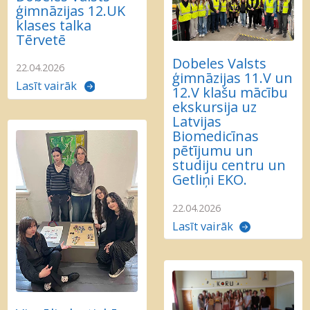
ģimnāzijas 12.UK
klases talka
Tērvetē
Dobeles Valsts
22.04.2026
ģimnāzijas 11.V un
Lasīt vairāk
12.V klašu mācību
ekskursija uz
Latvijas
Biomedicīnas
pētījumu un
studiju centru un
Getliņi EKO.
22.04.2026
Lasīt vairāk