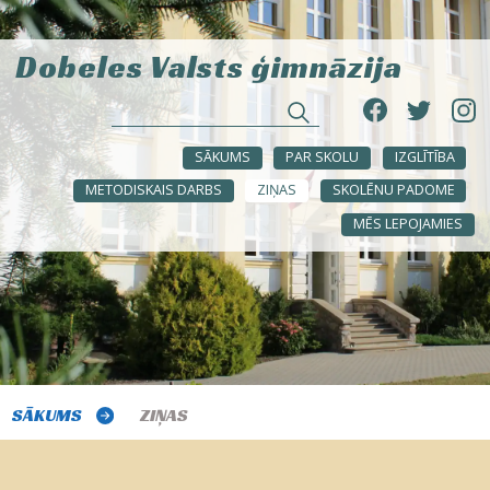
Dobeles Valsts ģimnāzija
SĀKUMS
PAR SKOLU
IZGLĪTĪBA
METODISKAIS DARBS
ZIŅAS
SKOLĒNU PADOME
MĒS LEPOJAMIES
SĀKUMS
ZIŅAS