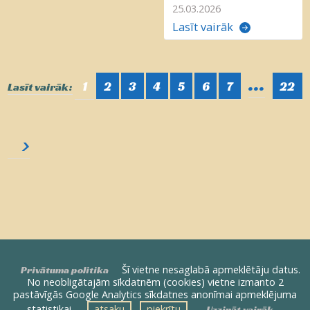
25.03.2026
Lasīt vairāk
...
1
2
3
4
5
6
7
22
Lasīt vairāk:
>
Šī vietne nesaglabā apmeklētāju datus.
Privātuma politika
No neobligātajām sīkdatnēm (cookies) vietne izmanto 2
pastāvīgās Google Analytics sīkdatnes anonīmai apmeklējuma
statistikai —
atsaku
piekrītu
Uzzināt vairāk