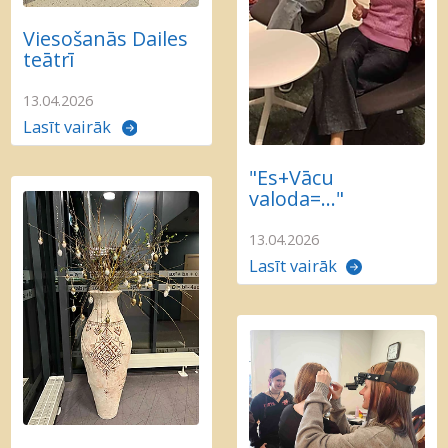
Viesošanās Dailes
teātrī
13.04.2026
Lasīt vairāk
"Es+Vācu
valoda=..."
13.04.2026
Lasīt vairāk