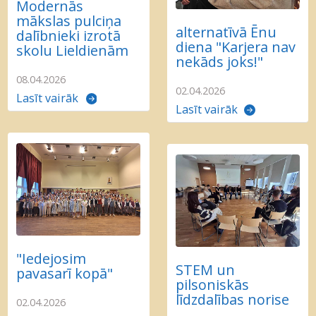
Modernās
mākslas pulciņa
alternatīvā Ēnu
dalībnieki izrotā
diena "Karjera nav
skolu Lieldienām
nekāds joks!"
08.04.2026
02.04.2026
Lasīt vairāk
Lasīt vairāk
"Iedejosim
STEM un
pavasarī kopā"
pilsoniskās
līdzdalības norise
02.04.2026