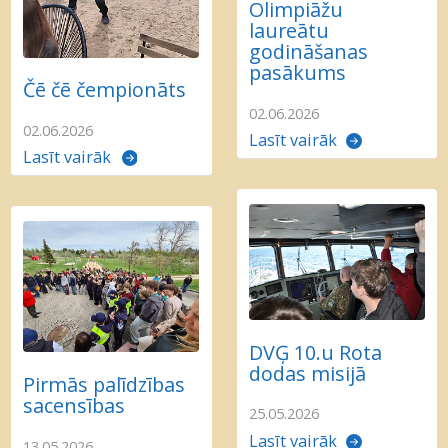
Olimpiāžu
laureātu
godināšanas
pasākums
Čē čē čempionāts
02.06.2026
02.06.2026
Lasīt vairāk
Lasīt vairāk
DVĢ 10.u Rota
dodas misijā
Pirmās palīdzības
sacensības
25.05.2026
Lasīt vairāk
13.05.2026