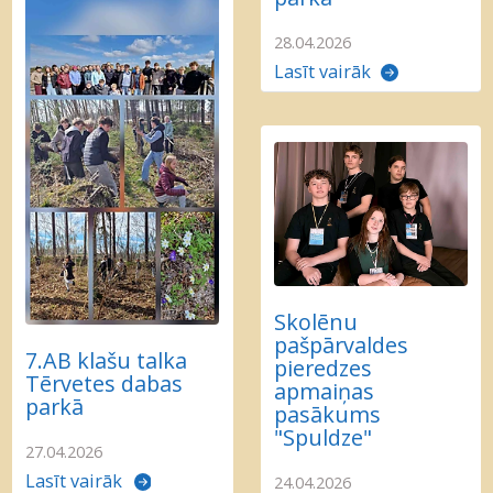
28.04.2026
Lasīt vairāk
Skolēnu
pašpārvaldes
7.AB klašu talka
pieredzes
Tērvetes dabas
apmaiņas
parkā
pasākums
"Spuldze"
27.04.2026
Lasīt vairāk
24.04.2026