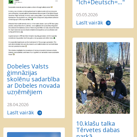
"Ich+Deutsch=..."
05.05.2026
Lasīt vairāk
Dobeles Valsts
ģimnāzijas
skolēnu sadarbība
ar Dobeles novada
uzņēmējiem
28.04.2026
Lasīt vairāk
10.klašu talka
Tērvetes dabas
parkā