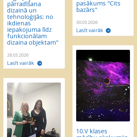
pasākums "Cits
pārradīšana
bazārs"
dizainā un
tehnoloģijās: no
ikdienas
30.03.2026
iepakojuma līdz
Lasīt vairāk
funkcionālam
dizaina objektam"
26.03.2026
Lasīt vairāk
10.V klases