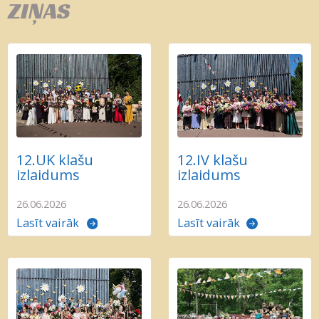
ZIŅAS
12.UK klašu
12.IV klašu
izlaidums
izlaidums
26.06.2026
26.06.2026
Lasīt vairāk
Lasīt vairāk