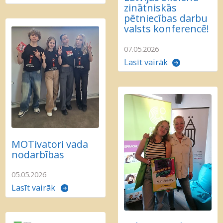
zinātniskās
pētniecības darbu
valsts konferencē!
07.05.2026
Lasīt vairāk
MOTivatori vada
nodarbības
05.05.2026
Lasīt vairāk