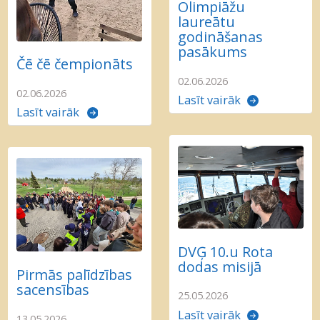
Olimpiāžu
laureātu
godināšanas
pasākums
Čē čē čempionāts
02.06.2026
02.06.2026
Lasīt vairāk
Lasīt vairāk
DVĢ 10.u Rota
dodas misijā
Pirmās palīdzības
sacensības
25.05.2026
Lasīt vairāk
13.05.2026