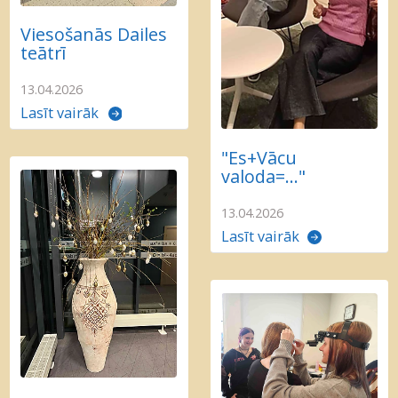
Viesošanās Dailes
teātrī
13.04.2026
Lasīt vairāk
"Es+Vācu
valoda=..."
13.04.2026
Lasīt vairāk