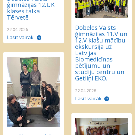
ģimnāzijas 12.UK
klases talka
Tērvetē
Dobeles Valsts
22.04.2026
ģimnāzijas 11.V un
Lasīt vairāk
12.V klašu mācību
ekskursija uz
Latvijas
Biomedicīnas
pētījumu un
studiju centru un
Getliņi EKO.
22.04.2026
Lasīt vairāk