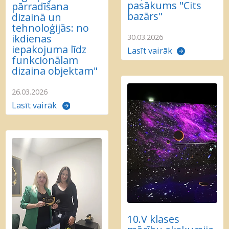
pasākums "Cits
pārradīšana
bazārs"
dizainā un
tehnoloģijās: no
ikdienas
30.03.2026
iepakojuma līdz
Lasīt vairāk
funkcionālam
dizaina objektam"
26.03.2026
Lasīt vairāk
10.V klases