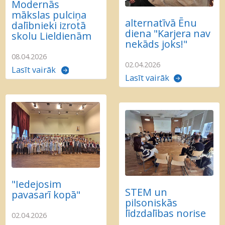
Modernās
mākslas pulciņa
alternatīvā Ēnu
dalībnieki izrotā
diena "Karjera nav
skolu Lieldienām
nekāds joks!"
08.04.2026
02.04.2026
Lasīt vairāk
Lasīt vairāk
"Iedejosim
STEM un
pavasarī kopā"
pilsoniskās
līdzdalības norise
02.04.2026