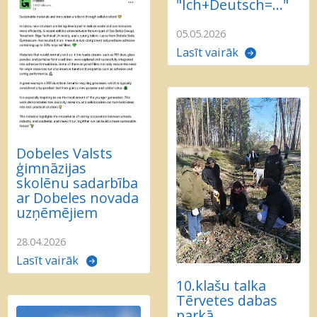
"Ich+Deutsch=..."
05.05.2026
Lasīt vairāk
Dobeles Valsts
ģimnāzijas
skolēnu sadarbība
ar Dobeles novada
uzņēmējiem
28.04.2026
Lasīt vairāk
10.klašu talka
Tērvetes dabas
parkā