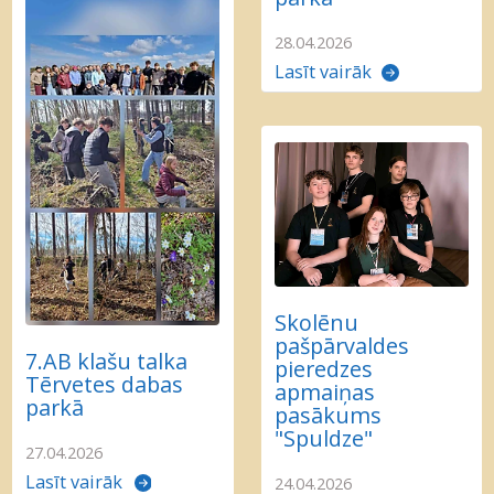
28.04.2026
Lasīt vairāk
Skolēnu
pašpārvaldes
7.AB klašu talka
pieredzes
Tērvetes dabas
apmaiņas
parkā
pasākums
"Spuldze"
27.04.2026
Lasīt vairāk
24.04.2026