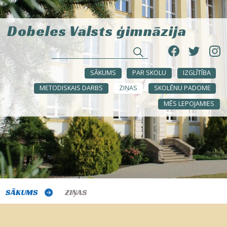
Dobeles Valsts ģimnāzija
SĀKUMS
PAR SKOLU
IZGLĪTĪBA
METODISKAIS DARBS
ZIŅAS
SKOLĒNU PADOME
MĒS LEPOJAMIES
SĀKUMS
ZIŅAS