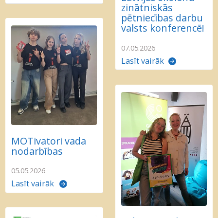
zinātniskās
pētniecības darbu
valsts konferencē!
07.05.2026
Lasīt vairāk
MOTivatori vada
nodarbības
05.05.2026
Lasīt vairāk