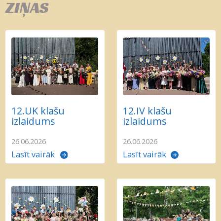
ZIŅAS
12.UK klašu
12.IV klašu
izlaidums
izlaidums
26.06.2026
26.06.2026
Lasīt vairāk
Lasīt vairāk