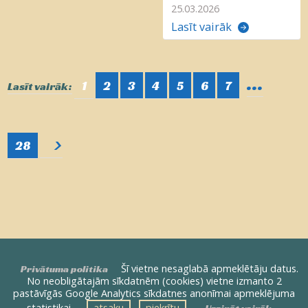
25.03.2026
Lasīt vairāk
...
1
2
3
4
5
6
7
Lasīt vairāk:
>
28
Šī vietne nesaglabā apmeklētāju datus.
Privātuma politika
No neobligātajām sīkdatnēm (cookies) vietne izmanto 2
pastāvīgās Google Analytics sīkdatnes anonīmai apmeklējuma
statistikai —
atsaku
piekrītu
Uzzināt vairāk