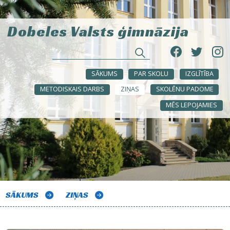
Dobeles Valsts ģimnāzija
SĀKUMS
PAR SKOLU
IZGLĪTĪBA
METODISKAIS DARBS
ZIŅAS
SKOLĒNU PADOME
MĒS LEPOJAMIES
SĀKUMS
ZIŅAS