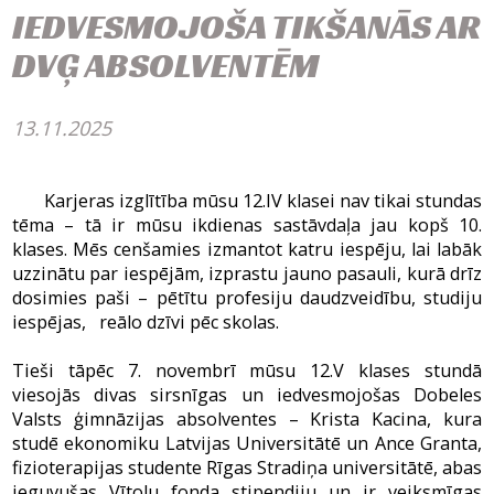
IEDVESMOJOŠA TIKŠANĀS AR
DVĢ ABSOLVENTĒM
13.11.2025
Karjeras izglītība mūsu 12.IV klasei nav tikai stundas
tēma – tā ir mūsu ikdienas sastāvdaļa jau kopš 10.
klases. Mēs cenšamies izmantot katru iespēju, lai labāk
uzzinātu par iespējām, izprastu jauno pasauli, kurā drīz
dosimies paši – pētītu profesiju daudzveidību, studiju
iespējas, reālo dzīvi pēc skolas.
Tieši tāpēc 7. novembrī mūsu 12.V klases stundā
viesojās divas sirsnīgas un iedvesmojošas Dobeles
Valsts ģimnāzijas absolventes – Krista Kacina, kura
studē ekonomiku Latvijas Universitātē un Ance Granta,
fizioterapijas studente Rīgas Stradiņa universitātē, abas
ieguvušas Vītolu fonda stipendiju un ir veiksmīgas