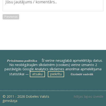
Pievienot
Šī vietne nesaglabā apmeklētāju datus.
Privātuma politika
No neobligātajām sīkdatnēm (cookies) vietne izmanto 2
pastāvīgās Google Analytics sīkdatnes anonīmai apmeklējuma
statistikai —
atsaku
piekrītu
Uzzināt vairāk
© 2011 - 2026 Dobeles Valsts
Mājas lapas izveide
ģimnāzija