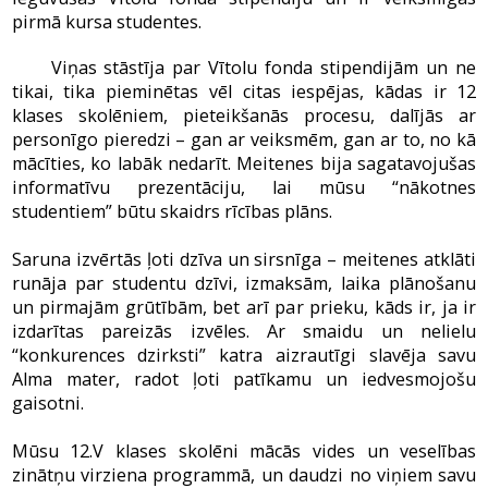
pirmā kursa studentes.
Viņas stāstīja par Vītolu fonda stipendijām un ne
tikai, tika pieminētas vēl citas iespējas, kādas ir 12
klases skolēniem, pieteikšanās procesu, dalījās ar
personīgo pieredzi – gan ar veiksmēm, gan ar to, no kā
mācīties, ko labāk nedarīt. Meitenes bija sagatavojušas
informatīvu prezentāciju, lai mūsu “nākotnes
studentiem” būtu skaidrs rīcības plāns.
Saruna izvērtās ļoti dzīva un sirsnīga – meitenes atklāti
runāja par studentu dzīvi, izmaksām, laika plānošanu
un pirmajām grūtībām, bet arī par prieku, kāds ir, ja ir
izdarītas pareizās izvēles. Ar smaidu un nelielu
“konkurences dzirksti” katra aizrautīgi slavēja savu
Alma mater, radot ļoti patīkamu un iedvesmojošu
gaisotni.
Mūsu 12.V klases skolēni mācās vides un veselības
zinātņu virziena programmā, un daudzi no viņiem savu