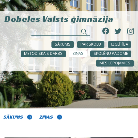
Dobeles Valsts ģimnāzija
SĀKUMS
PAR SKOLU
IZGLĪTĪBA
METODISKAIS DARBS
ZIŅAS
SKOLĒNU PADOME
MĒS LEPOJAMIES
SĀKUMS
ZIŅAS