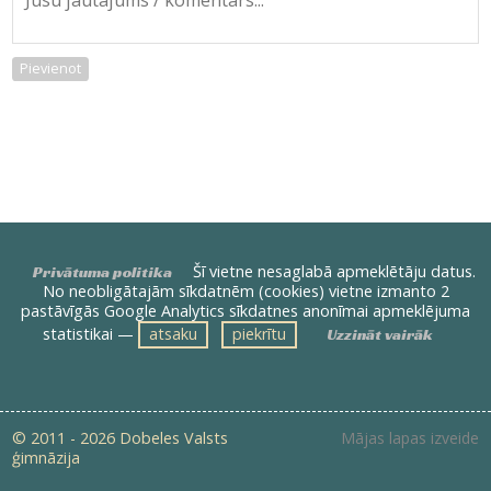
Pievienot
Šī vietne nesaglabā apmeklētāju datus.
Privātuma politika
No neobligātajām sīkdatnēm (cookies) vietne izmanto 2
pastāvīgās Google Analytics sīkdatnes anonīmai apmeklējuma
statistikai —
atsaku
piekrītu
Uzzināt vairāk
© 2011 - 2026 Dobeles Valsts
Mājas lapas izveide
ģimnāzija