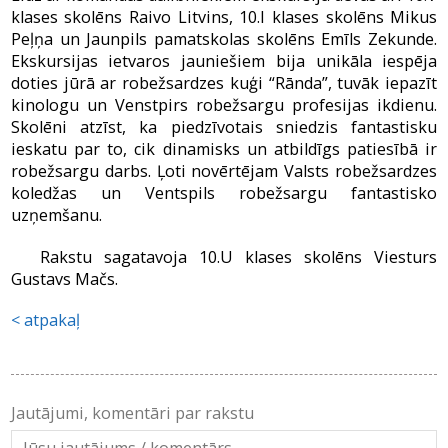
klases skolēns Raivo Litvins, 10.I klases skolēns Mikus
Peļņa un Jaunpils pamatskolas skolēns Emīls Zekunde.
Ekskursijas ietvaros jauniešiem bija unikāla iespēja
doties jūrā ar robežsardzes kuģi “Rānda”, tuvāk iepazīt
kinologu un Venstpirs robežsargu profesijas ikdienu.
Skolēni atzīst, ka piedzīvotais sniedzis fantastisku
ieskatu par to, cik dinamisks un atbildīgs patiesībā ir
robežsargu darbs. Ļoti novērtējam Valsts robežsardzes
koledžas un Ventspils robežsargu fantastisko
uzņemšanu.
Rakstu sagatavoja 10.U klases skolēns Viesturs
Gustavs Mačs.
atpakaļ
Jautājumi, komentāri par rakstu