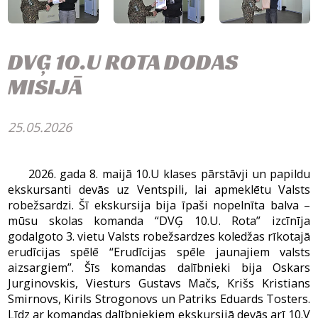
DVĢ 10.U ROTA DODAS
MISIJĀ
25.05.2026
2026. gada 8. maijā 10.U klases pārstāvji un papildu
ekskursanti devās uz Ventspili, lai apmeklētu Valsts
robežsardzi. Šī ekskursija bija īpaši nopelnīta balva –
mūsu skolas komanda “DVĢ 10.U. Rota” izcīnīja
godalgoto 3. vietu Valsts robežsardzes koledžas rīkotajā
erudīcijas spēlē “Erudīcijas spēle jaunajiem valsts
aizsargiem”. Šīs komandas dalībnieki bija Oskars
Jurginovskis, Viesturs Gustavs Mačs, Krišs Kristians
Smirnovs, Kirils Strogonovs un Patriks Eduards Tosters.
Līdz ar komandas dalībniekiem ekskursijā devās arī 10.V