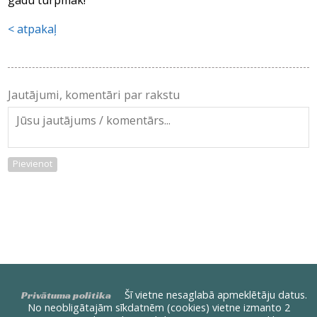
gadu turpmāk!
atpakaļ
Jautājumi, komentāri par rakstu
Pievienot
Šī vietne nesaglabā apmeklētāju datus.
Privātuma politika
No neobligātajām sīkdatnēm (cookies) vietne izmanto 2