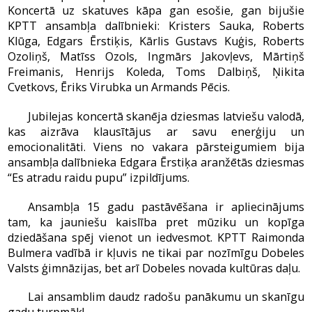
Koncertā uz skatuves kāpa gan esošie, gan bijušie
KPTT ansambļa dalībnieki: Kristers Sauka, Roberts
Klūga, Edgars Ērstiķis, Kārlis Gustavs Kuģis, Roberts
Ozoliņš, Matīss Ozols, Ingmārs Jakovļevs, Mārtiņš
Freimanis, Henrijs Koleda, Toms Dalbiņš, Ņikita
Cvetkovs, Ēriks Virubka un Armands Pēcis.
Jubilejas koncertā skanēja dziesmas latviešu valodā,
kas aizrāva klausītājus ar savu enerģiju un
emocionalitāti. Viens no vakara pārsteigumiem bija
ansambļa dalībnieka Edgara Ērstiķa aranžētās dziesmas
“Es atradu raidu pupu” izpildījums.
Ansambļa 15 gadu pastāvēšana ir apliecinājums
tam, ka jauniešu kaislība pret mūziku un kopīga
dziedāšana spēj vienot un iedvesmot. KPTT Raimonda
Bulmera vadībā ir kļuvis ne tikai par nozīmīgu Dobeles
Valsts ģimnāzijas, bet arī Dobeles novada kultūras daļu.
Lai ansamblim daudz radošu panākumu un skanīgu