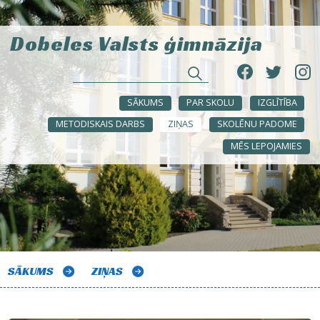
Dobeles Valsts ģimnāzija
SĀKUMS
PAR SKOLU
IZGLĪTĪBA
METODISKAIS DARBS
ZIŅAS
SKOLĒNU PADOME
MĒS LEPOJAMIES
SĀKUMS
ZIŅAS