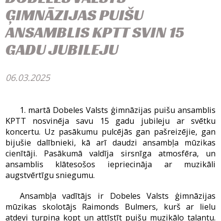
ĢIMNĀZIJAS PUIŠU
ANSAMBLIS KPTT SVIN 15
GADU JUBILEJU
06.03.2025
1. martā Dobeles Valsts ģimnāzijas puišu ansamblis
KPTT nosvinēja savu 15 gadu jubileju ar svētku
koncertu. Uz pasākumu pulcējās gan pašreizējie, gan
bijušie dalībnieki, kā arī daudzi ansambļa mūzikas
cienītāji. Pasākumā valdīja sirsnīga atmosfēra, un
ansamblis klātesošos iepriecināja ar muzikāli
augstvērtīgu sniegumu.
Ansambļa vadītājs ir Dobeles Valsts ģimnāzijas
mūzikas skolotājs Raimonds Bulmers, kurš ar lielu
atdevi turpina kopt un attīstīt puišu muzikālo talantu.