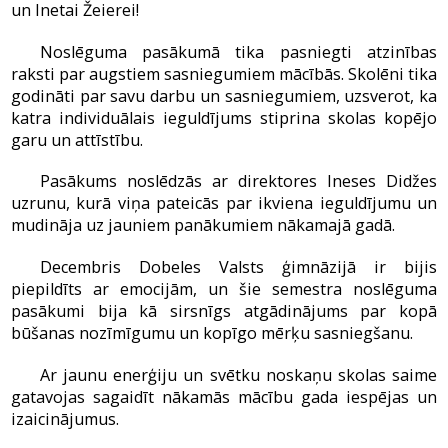
un Inetai Žeierei!
Noslēguma pasākumā tika pasniegti atzinības
raksti par augstiem sasniegumiem mācībās. Skolēni tika
godināti par savu darbu un sasniegumiem, uzsverot, ka
katra individuālais ieguldījums stiprina skolas kopējo
garu un attīstību.
Pasākums noslēdzās ar direktores Ineses Didžes
uzrunu, kurā viņa pateicās par ikviena ieguldījumu un
mudināja uz jauniem panākumiem nākamajā gadā.
Decembris Dobeles Valsts ģimnāzijā ir bijis
piepildīts ar emocijām, un šie semestra noslēguma
pasākumi bija kā sirsnīgs atgādinājums par kopā
būšanas nozīmīgumu un kopīgo mērķu sasniegšanu.
Ar jaunu enerģiju un svētku noskaņu skolas saime
gatavojas sagaidīt nākamās mācību gada iespējas un
izaicinājumus.