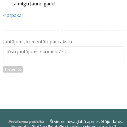
Laimīgu Jauno gadu!
atpakaļ
Jautājumi, komentāri par rakstu
Pievienot
Šī vietne nesaglabā apmeklētāju datus.
Privātuma politika
No neobligātajām sīkdatnēm (cookies) vietne izmanto 2