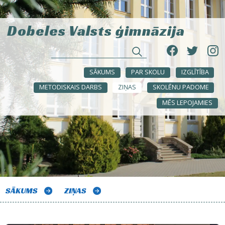
Dobeles Valsts ģimnāzija
SĀKUMS
PAR SKOLU
IZGLĪTĪBA
METODISKAIS DARBS
ZIŅAS
SKOLĒNU PADOME
MĒS LEPOJAMIES
SĀKUMS
ZIŅAS