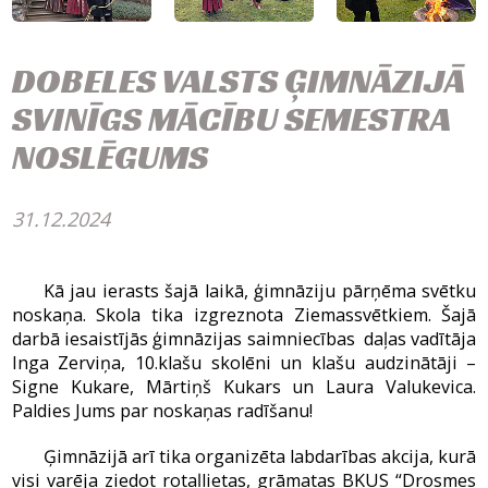
DOBELES VALSTS ĢIMNĀZIJĀ
SVINĪGS MĀCĪBU SEMESTRA
NOSLĒGUMS
31.12.2024
Kā jau ierasts šajā laikā, ģimnāziju pārņēma svētku
noskaņa. Skola tika izgreznota Ziemassvētkiem. Šajā
darbā iesaistījās ģimnāzijas saimniecības daļas vadītāja
Inga Zerviņa, 10.klašu skolēni un klašu audzinātāji –
Signe Kukare, Mārtiņš Kukars un Laura Valukevica.
Paldies Jums par noskaņas radīšanu!
Ģimnāzijā arī tika organizēta labdarības akcija, kurā
visi varēja ziedot rotaļlietas, grāmatas BKUS “Drosmes