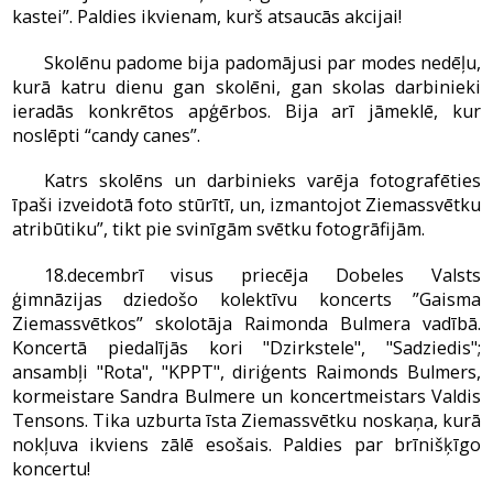
kastei”. Paldies ikvienam, kurš atsaucās akcijai!
Skolēnu padome bija padomājusi par modes nedēļu,
kurā katru dienu gan skolēni, gan skolas darbinieki
ieradās konkrētos apģērbos. Bija arī jāmeklē, kur
noslēpti “candy canes”.
Katrs skolēns un darbinieks varēja fotografēties
īpaši izveidotā foto stūrītī, un, izmantojot Ziemassvētku
atribūtiku”, tikt pie svinīgām svētku fotogrāfijām.
18.decembrī visus priecēja Dobeles Valsts
ģimnāzijas dziedošo kolektīvu koncerts ”Gaisma
Ziemassvētkos” skolotāja Raimonda Bulmera vadībā.
Koncertā piedalījās kori "Dzirkstele", "Sadziedis";
ansambļi "Rota", "KPPT", diriģents Raimonds Bulmers,
kormeistare Sandra Bulmere un koncertmeistars Valdis
Tensons. Tika uzburta īsta Ziemassvētku noskaņa, kurā
nokļuva ikviens zālē esošais. Paldies par brīnišķīgo
koncertu!