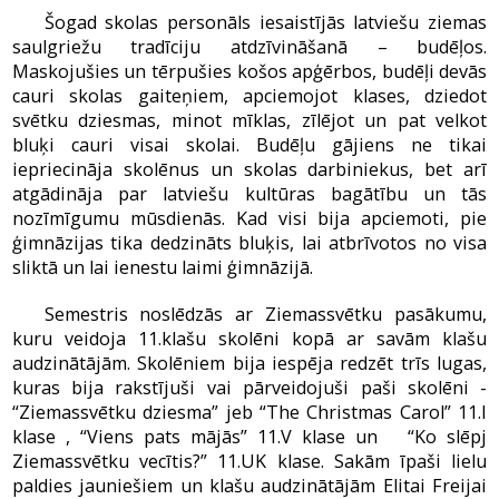
Šogad skolas personāls iesaistījās latviešu ziemas
saulgriežu tradīciju atdzīvināšanā – budēļos.
Maskojušies un tērpušies košos apģērbos, budēļi devās
cauri skolas gaiteņiem, apciemojot klases, dziedot
svētku dziesmas, minot mīklas, zīlējot un pat velkot
bluķi cauri visai skolai. Budēļu gājiens ne tikai
iepriecināja skolēnus un skolas darbiniekus, bet arī
atgādināja par latviešu kultūras bagātību un tās
nozīmīgumu mūsdienās. Kad visi bija apciemoti, pie
ģimnāzijas tika dedzināts bluķis, lai atbrīvotos no visa
sliktā un lai ienestu laimi ģimnāzijā.
Semestris noslēdzās ar Ziemassvētku pasākumu,
kuru veidoja 11.klašu skolēni kopā ar savām klašu
audzinātājām. Skolēniem bija iespēja redzēt trīs lugas,
kuras bija rakstījuši vai pārveidojuši paši skolēni -
“Ziemassvētku dziesma” jeb “The Christmas Carol” 11.I
klase , “Viens pats mājās” 11.V klase un “Ko slēpj
Ziemassvētku vecītis?” 11.UK klase. Sakām īpaši lielu
paldies jauniešiem un klašu audzinātājām Elitai Freijai