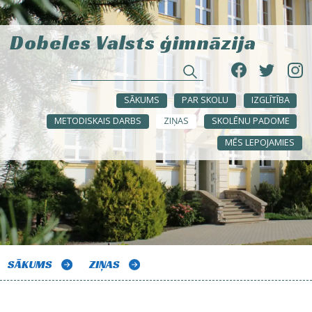
Dobeles Valsts ģimnāzija
SĀKUMS
PAR SKOLU
IZGLĪTĪBA
METODISKAIS DARBS
ZIŅAS
SKOLĒNU PADOME
MĒS LEPOJAMIES
SĀKUMS
ZIŅAS