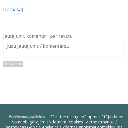
atpakaļ
Jautājumi, komentāri par rakstu
Pievienot
Šī vietne nesaglabā apmeklētāju datus.
Privātuma politika
No neobligātajām sīkdatnēm (cookies) vietne izmanto 2
pastāvīgās Google Analytics sīkdatnes anonīmai apmeklējuma