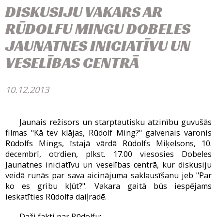
DISKUSIJU VAKARS AR
RŪDOLFU MINGU DOBELES
JAUNATNES INICIATĪVU UN
VESELĪBAS CENTRĀ
10.12.2013
Jaunais režisors un starptautisku atzinību guvušās
filmas "Kā tev klājas, Rūdolf Ming?" galvenais varonis
Rūdolfs Mings, īstajā vārdā Rūdolfs Miķelsons, 10.
decembrī, otrdien, plkst. 17.00 viesosies Dobeles
Jaunatnes iniciatīvu un veselības centrā, kur diskusiju
veidā runās par sava aicinājuma saklausīšanu jeb "Par
ko es gribu kļūt?". Vakara gaitā būs iespējams
ieskatīties Rūdolfa daiļradē.
Daži fakti par Rūdolfu: