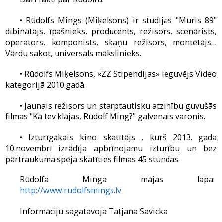
• Rūdolfs Mings (Miķelsons) ir studijas "Muris 89"
dibinātājs, īpašnieks, producents, režisors, scenārists,
operators, komponists, skaņu režisors, montētājs…
Vārdu sakot, universāls mākslinieks.
• Rūdolfs Miķelsons, «ZZ Stipendijas» ieguvējs Video
kategorijā 2010.gadā.
• Jaunais režisors un starptautisku atzinību guvušās
filmas "Kā tev klājas, Rūdolf Ming?" galvenais varonis.
• Izturīgākais kino skatītājs , kurš 2013. gada
10.novembrī izrādīja apbrīnojamu izturību un bez
pārtraukuma spēja skatīties filmas 45 stundas.
Rūdolfa Minga mājas lapa:
http://www.rudolfsmings.lv
Informāciju sagatavoja Tatjana Savicka