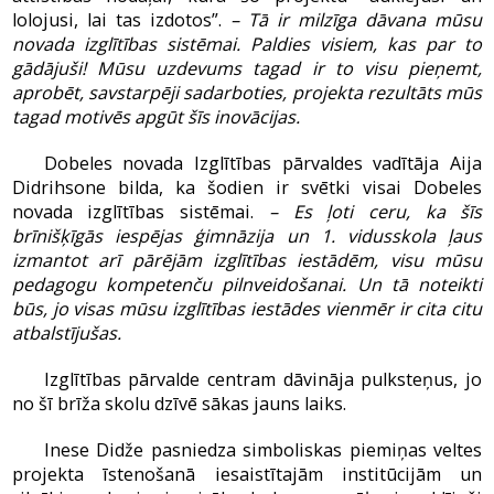
lolojusi, lai tas izdotos”.
– Tā ir milzīga dāvana mūsu
novada izglītības sistēmai. Paldies visiem, kas par to
gādājuši! Mūsu uzdevums tagad ir to visu pieņemt,
aprobēt, savstarpēji sadarboties, projekta rezultāts mūs
tagad motivēs apgūt šīs inovācijas.
Dobeles novada Izglītības pārvaldes vadītāja Aija
Didrihsone bilda, ka šodien ir svētki visai Dobeles
novada izglītības sistēmai.
– Es ļoti ceru, ka šīs
brīnišķīgās iespējas ģimnāzija un 1. vidusskola ļaus
izmantot arī pārējām izglītības iestādēm, visu mūsu
pedagogu kompetenču pilnveidošanai. Un tā noteikti
būs, jo visas mūsu izglītības iestādes vienmēr ir cita citu
atbalstījušas.
Izglītības pārvalde centram dāvināja pulksteņus, jo
no šī brīža skolu dzīvē sākas jauns laiks.
Inese Didže pasniedza simboliskas piemiņas veltes
projekta īstenošanā iesaistītajām institūcijām un