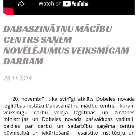
DABASZINĀTŅU MĀCĪBU
CENTRS SAŅEM
NOVĒLĒJUMUS VEIKSMĪGAM
DARBAM
28.11.2019
20. novembrī tika svinīgi atklāts Dobeles novada
izglītības iestāžu Dabaszinātņu mācību centrs, kuram
veiksmīgu darbu vēlēja Izglītības un zinātnes
ministrijas un Dobeles novada pašvaldības vadītāji,
paldies par darbu un sadarbību saņēma centra
būvniecībā un iekārtošanā iesaistīto institūciju un