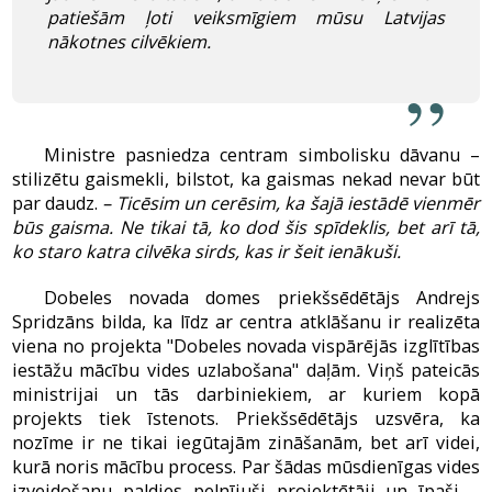
patiešām ļoti veiksmīgiem mūsu Latvijas
nākotnes cilvēkiem.
Ministre pasniedza centram simbolisku dāvanu –
stilizētu gaismekli, bilstot, ka gaismas nekad nevar būt
par daudz.
– Ticēsim un cerēsim, ka šajā iestādē vienmēr
būs gaisma. Ne tikai tā, ko dod šis spīdeklis, bet arī tā,
ko staro katra cilvēka sirds, kas ir šeit ienākuši.
Dobeles novada domes priekšsēdētājs Andrejs
Spridzāns bilda, ka līdz ar centra atklāšanu ir realizēta
viena no projekta "Dobeles novada vispārējās izglītības
iestāžu mācību vides uzlabošana" daļām
.
Viņš pateicās
ministrijai un tās darbiniekiem, ar kuriem kopā
projekts tiek īstenots. Priekšsēdētājs uzsvēra, ka
nozīme ir ne tikai iegūtajām zināšanām, bet arī videi,
kurā noris mācību process. Par šādas mūsdienīgas vides
izveidošanu paldies pelnījuši projektētāji un īpaši –