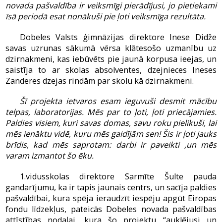
novada pašvaldība ir veiksmīgi pierādījusi, jo pietiekami
īsā periodā esat nonākuši pie ļoti veiksmīga rezultāta.
Dobeles Valsts ģimnāzijas direktore Inese Didže
savas uzrunas sākumā vērsa klātesošo uzmanību uz
dzirnakmeni, kas iebūvēts pie jaunā korpusa ieejas, un
saistīja to ar skolas absolventes, dzejnieces Ineses
Zanderes dzejas rindām par skolu kā dzirnakmeni.
Šī projekta ietvaros esam ieguvuši desmit mācību
telpas, laboratorijas. Mēs par to ļoti, ļoti priecājamies.
Paldies visiem, kuri savas domas, savu roku pielikuši, lai
mēs ienāktu vidē, kuru mēs gaidījām sen! Šis ir ļoti jauks
brīdis, kad mēs saprotam: darbi ir paveikti ,un mēs
varam izmantot šo ēku.
1.vidusskolas direktore Sarmīte Šulte pauda
gandarījumu, ka ir tapis jaunais centrs, un sacīja paldies
pašvaldībai, kura spēja ieraudzīt iespēju apgūt Eiropas
fondu līdzekļus, pateicās Dobeles novada pašvaldības
attīstības nodaļai, kura šo projektu “auklējusi un