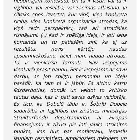
nedomājam kontekstā. Un tā ir visur: vai tā ir
izglītība, vai veselība, vai Saeimas atlaišana. Ja
cilvēks spēs izvērtēt, kur viņš, viņa konkrētā
rīcība, viņa konkrētā organizācija atrodas, kā
viņš redz perspektīvu, tad arī atradīsies
risinājumi. (..) Kad ir spēcīga ideja, ir ļoti laba
komanda un tu patiešām zini, ka ej uz
rezultātu, nevis kārtējo naudas
apsaimniekošanu, ticiet man, nauda atrodas.
Tā ir vienkārša formula. Nav iespējams
vienkārši prasīt naudu. Bet ir iespējams ar savu
darbu, ar ļoti spilgtu personību un ideju
parādīt, ka tam tā ir jābūt. Es aicinu katru
līdzdarboties, domāt un veidot to kritisko
tautas daļu, kas ir pati savas dzīves veidotāja.
Es ticu, ka Dobelē tāda ir. Šobrīd Dobele
sadarbībā ar Izglītības un zinātnes ministrijas
Struktūrfondu departamentu, ar Eiropas
finansējumu ir tikusi pie ļoti jauka atskaites
punkta, kas būs par motivētāju, iemeslu
jauniem rezultātiem, ambicioziem mērķiem un