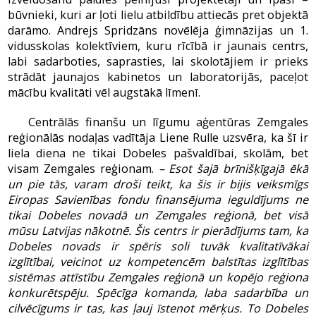
būvnieki, kuri ar ļoti lielu atbildību attiecās pret objektā
darāmo. Andrejs Spridzāns novēlēja ģimnāzijas un 1.
vidusskolas kolektīviem, kuru rīcībā ir jaunais centrs,
labi sadarboties, saprasties, lai skolotājiem ir prieks
strādāt jaunajos kabinetos un laboratorijās, paceļot
mācību kvalitāti vēl augstākā līmenī.
Centrālās finanšu un līgumu aģentūras Zemgales
reģionālās nodaļas vadītāja Liene Rulle uzsvēra, ka šī ir
liela diena ne tikai Dobeles pašvaldībai, skolām, bet
visam Zemgales reģionam.
– Esot šajā brīnišķīgajā ēkā
un pie tās, varam droši teikt, ka šis ir bijis veiksmīgs
Eiropas Savienības fondu finansējuma ieguldījums ne
tikai Dobeles novadā un Zemgales reģionā, bet visā
mūsu Latvijas nākotnē. Šis centrs ir pierādījums tam, ka
Dobeles novads ir spēris soli tuvāk kvalitatīvākai
izglītībai, veicinot uz kompetencēm balstītas izglītības
sistēmas attīstību Zemgales reģionā un kopējo reģiona
konkurētspēju. Spēcīga komanda, laba sadarbība un
cilvēcīgums ir tas, kas ļauj īstenot mērķus. To Dobeles