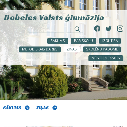
Dobeles Valsts ģimnāzija
SĀKUMS
PAR SKOLU
IZGLĪTĪBA
METODISKAIS DARBS
ZIŅAS
SKOLĒNU PADOME
MĒS LEPOJAMIES
SĀKUMS
ZIŅAS