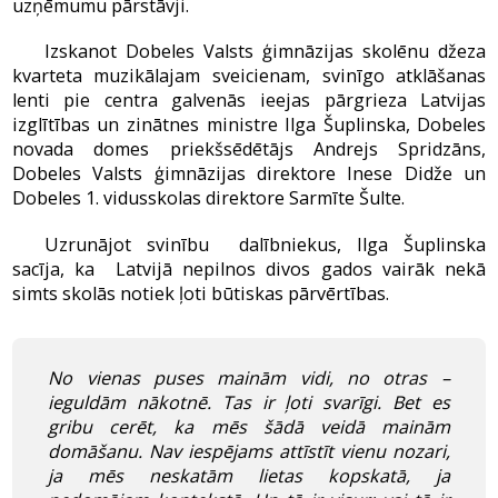
uzņēmumu pārstāvji.
Izskanot Dobeles Valsts ģimnāzijas skolēnu džeza
kvarteta muzikālajam sveicienam, svinīgo atklāšanas
lenti pie centra galvenās ieejas pārgrieza Latvijas
izglītības un zinātnes ministre Ilga Šuplinska, Dobeles
novada domes priekšsēdētājs Andrejs Spridzāns,
Dobeles Valsts ģimnāzijas direktore Inese Didže un
Dobeles 1. vidusskolas direktore Sarmīte Šulte.
Uzrunājot svinību dalībniekus, Ilga Šuplinska
sacīja, ka Latvijā nepilnos divos gados vairāk nekā
simts skolās notiek ļoti būtiskas pārvērtības.
No vienas puses mainām vidi, no otras –
ieguldām nākotnē. Tas ir ļoti svarīgi. Bet es
gribu cerēt, ka mēs šādā veidā mainām
domāšanu. Nav iespējams attīstīt vienu nozari,
ja mēs neskatām lietas kopskatā, ja