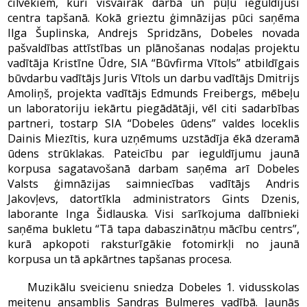
cilvēkiem, kuri visvairāk darba un pūļu ieguldījuši
centra tapšanā. Kokā grieztu ģimnāzijas pūci saņēma
Ilga Šuplinska, Andrejs Spridzāns, Dobeles novada
pašvaldības attīstības un plānošanas nodaļas projektu
vadītāja Kristīne Ūdre, SIA “Būvfirma Vītols” atbildīgais
būvdarbu vadītājs Juris Vītols un darbu vadītājs Dmitrijs
Amoliņš, projekta vadītājs Edmunds Freibergs, mēbeļu
un laboratoriju iekārtu piegādātāji, vēl citi sadarbības
partneri, tostarp SIA “Dobeles ūdens” valdes loceklis
Dainis Miezītis, kura uzņēmums uzstādīja ēkā dzeramā
ūdens strūklakas. Pateicību par ieguldījumu jaunā
korpusa sagatavošanā darbam saņēma arī Dobeles
Valsts ģimnāzijas saimniecības vadītājs Andris
Jakovļevs, datortīkla administrators Gints Dzenis,
laborante Inga Šidlauska. Visi sarīkojuma dalībnieki
saņēma bukletu “Tā tapa dabaszinātņu mācību centrs”,
kurā apkopoti raksturīgākie fotomirkļi no jaunā
korpusa un tā apkārtnes tapšanas procesa.
Muzikālu sveicienu sniedza Dobeles 1. vidusskolas
meiteņu ansamblis Sandras Bulmeres vadībā. Jaunās