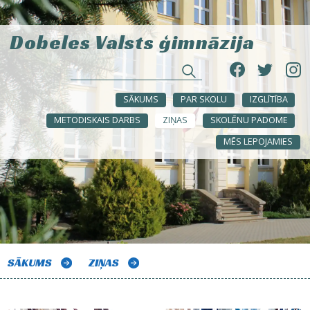
Dobeles Valsts ģimnāzija
SĀKUMS
PAR SKOLU
IZGLĪTĪBA
METODISKAIS DARBS
ZIŅAS
SKOLĒNU PADOME
MĒS LEPOJAMIES
SĀKUMS
ZIŅAS