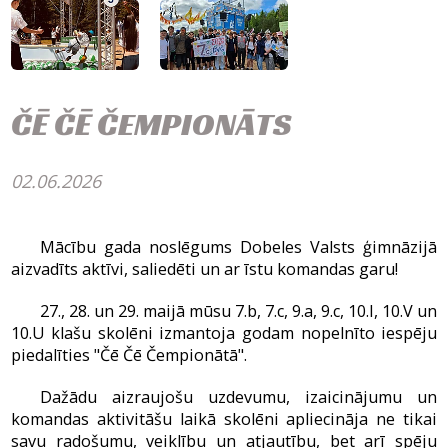
ČĒ ČĒ ČEMPIONĀTS
02.06.2026
Mācību gada noslēgums Dobeles Valsts ģimnāzijā
aizvadīts aktīvi, saliedēti un ar īstu komandas garu!
27., 28. un 29. maijā mūsu 7.b, 7.c, 9.a, 9.c, 10.I, 10.V un
10.U klašu skolēni izmantoja godam nopelnīto iespēju
piedalīties "Čē Čē Čempionātā".
Dažādu aizraujošu uzdevumu, izaicinājumu un
komandas aktivitāšu laikā skolēni apliecināja ne tikai
savu radošumu, veiklību un atjautību, bet arī spēju