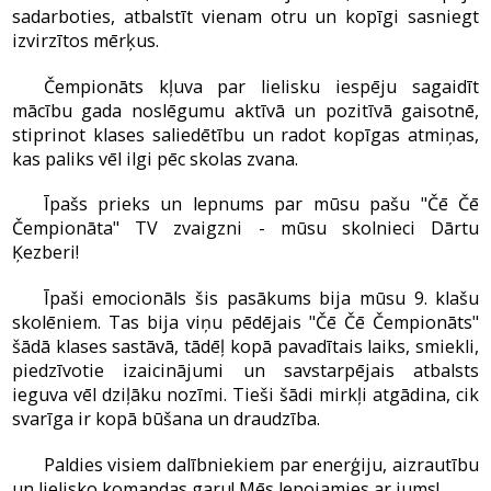
sadarboties, atbalstīt vienam otru un kopīgi sasniegt
izvirzītos mērķus.
Čempionāts kļuva par lielisku iespēju sagaidīt
mācību gada noslēgumu aktīvā un pozitīvā gaisotnē,
stiprinot klases saliedētību un radot kopīgas atmiņas,
kas paliks vēl ilgi pēc skolas zvana.
Īpašs prieks un lepnums par mūsu pašu "Čē Čē
Čempionāta" TV zvaigzni - mūsu skolnieci Dārtu
Ķezberi!
Īpaši emocionāls šis pasākums bija mūsu 9. klašu
skolēniem. Tas bija viņu pēdējais "Čē Čē Čempionāts"
šādā klases sastāvā, tādēļ kopā pavadītais laiks, smiekli,
piedzīvotie izaicinājumi un savstarpējais atbalsts
ieguva vēl dziļāku nozīmi. Tieši šādi mirkļi atgādina, cik
svarīga ir kopā būšana un draudzība.
Paldies visiem dalībniekiem par enerģiju, aizrautību
un lielisko komandas garu! Mēs lepojamies ar jums!