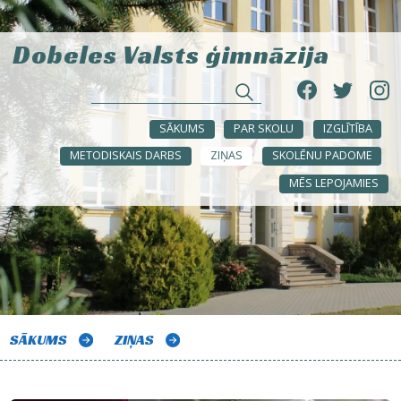
Dobeles Valsts ģimnāzija
SĀKUMS
PAR SKOLU
IZGLĪTĪBA
METODISKAIS DARBS
ZIŅAS
SKOLĒNU PADOME
MĒS LEPOJAMIES
SĀKUMS
ZIŅAS