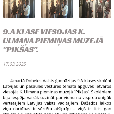
9.A KLASE VIESOJAS K.
ULMAŅA PIEMIŅAS MUZEJĀ
"PIKŠAS".
17.03.2025
4.martā Dobeles Valsts ģimnāzijas 9.A klases skolēni
Latvijas un pasaules vēstures temata apguves ietvaros
viesojās K. Ulmaņa piemiņas muzejā “Pikšas”. Skolēniem
bija iespēja vairāk uzzināt par vienu no vispretrunīgāk
vērtētajiem Latvijas valsts vadītājiem. Dažādos laikos
viņa darbības ir vērtēta atšķirīgi – viņš ir ticis gan