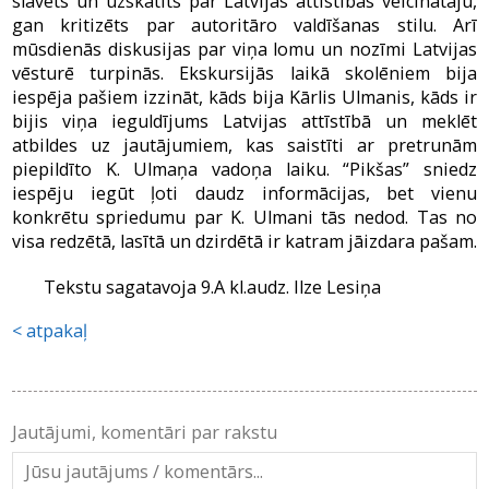
slavēts un uzskatīts par Latvijas attīstības veicinātāju,
gan kritizēts par autoritāro valdīšanas stilu. Arī
mūsdienās diskusijas par viņa lomu un nozīmi Latvijas
vēsturē turpinās. Ekskursijās laikā skolēniem bija
iespēja pašiem izzināt, kāds bija Kārlis Ulmanis, kāds ir
bijis viņa ieguldījums Latvijas attīstībā un meklēt
atbildes uz jautājumiem, kas saistīti ar pretrunām
piepildīto K. Ulmaņa vadoņa laiku. “Pikšas” sniedz
iespēju iegūt ļoti daudz informācijas, bet vienu
konkrētu spriedumu par K. Ulmani tās nedod. Tas no
visa redzētā, lasītā un dzirdētā ir katram jāizdara pašam.
Tekstu sagatavoja 9.A kl.audz. Ilze Lesiņa
atpakaļ
Jautājumi, komentāri par rakstu