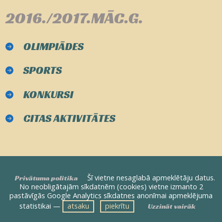
2016./2017.MĀC.G.
OLIMPIĀDES
SPORTS
KONKURSI
CITAS AKTIVITĀTES
Šī vietne nesaglabā apmeklētāju datus.
Privātuma politika
No neobligātajām sīkdatnēm (cookies) vietne izmanto 2
pastāvīgās Google Analytics sīkdatnes anonīmai apmeklējuma
statistikai —
atsaku
piekrītu
Uzzināt vairāk