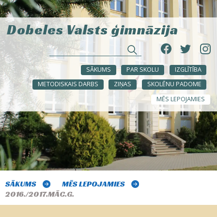
Dobeles Valsts ģimnāzija
SĀKUMS
PAR SKOLU
IZGLĪTĪBA
METODISKAIS DARBS
ZIŅAS
SKOLĒNU PADOME
MĒS LEPOJAMIES
SĀKUMS
MĒS LEPOJAMIES
2016./2017.MĀC.G.