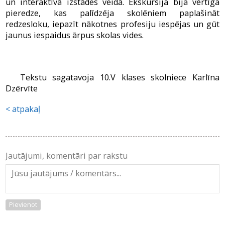
un interaktīvā izstādes veidā. Ekskursija bija vērtīga
pieredze, kas palīdzēja skolēniem paplašināt
redzesloku, iepazīt nākotnes profesiju iespējas un gūt
jaunus iespaidus ārpus skolas vides.
Tekstu sagatavoja 10.V klases skolniece Karlīna
Dzērvīte
atpakaļ
Jautājumi, komentāri par rakstu
Pievienot