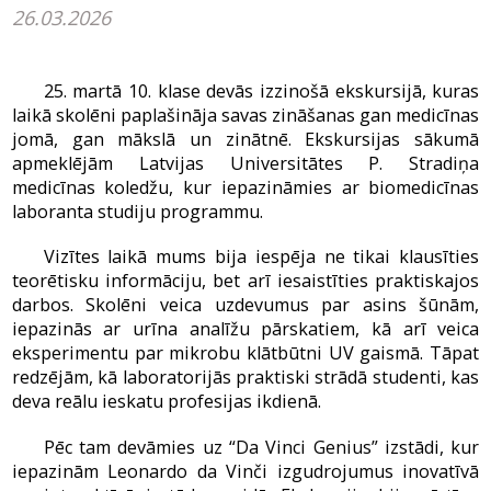
26.03.2026
25. martā 10. klase devās izzinošā ekskursijā, kuras
laikā skolēni paplašināja savas zināšanas gan medicīnas
jomā, gan mākslā un zinātnē. Ekskursijas sākumā
apmeklējām Latvijas Universitātes P. Stradiņa
medicīnas koledžu, kur iepazināmies ar biomedicīnas
laboranta studiju programmu.
Vizītes laikā mums bija iespēja ne tikai klausīties
teorētisku informāciju, bet arī iesaistīties praktiskajos
darbos. Skolēni veica uzdevumus par asins šūnām,
iepazinās ar urīna analīžu pārskatiem, kā arī veica
eksperimentu par mikrobu klātbūtni UV gaismā. Tāpat
redzējām, kā laboratorijās praktiski strādā studenti, kas
deva reālu ieskatu profesijas ikdienā.
Pēc tam devāmies uz “Da Vinci Genius” izstādi, kur
iepazinām Leonardo da Vinči izgudrojumus inovatīvā