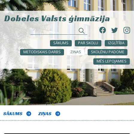
Dobeles Valsts ģimnāzija
SĀKUMS
PAR SKOLU
IZGLĪTĪBA
METODISKAIS DARBS
ZIŅAS
SKOLĒNU PADOME
MĒS LEPOJAMIES
SĀKUMS
ZIŅAS