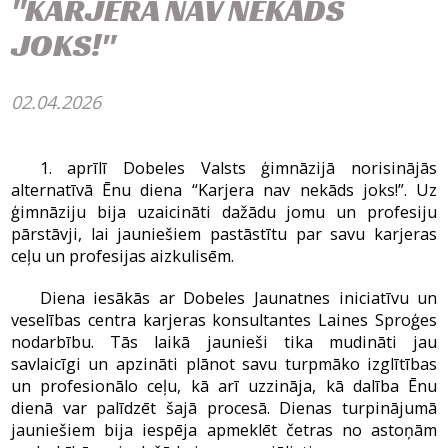
"KARJERA NAV NEKĀDS
JOKS!"
02.04.2026
1. aprīlī Dobeles Valsts ģimnāzijā norisinājās
alternatīvā Ēnu diena “Karjera nav nekāds joks!”. Uz
ģimnāziju bija uzaicināti dažādu jomu un profesiju
pārstāvji, lai jauniešiem pastāstītu par savu karjeras
ceļu un profesijas aizkulisēm.
Diena iesākās ar Dobeles Jaunatnes iniciatīvu un
veselības centra karjeras konsultantes Laines Sproģes
nodarbību. Tās laikā jaunieši tika mudināti jau
savlaicīgi un apzināti plānot savu turpmāko izglītības
un profesionālo ceļu, kā arī uzzināja, kā dalība Ēnu
dienā var palīdzēt šajā procesā. Dienas turpinājumā
jauniešiem bija iespēja apmeklēt četras no astoņām