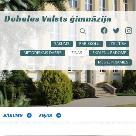
Dobeles Valsts ģimnāzija
SĀKUMS
PAR SKOLU
IZGLĪTĪBA
METODISKAIS DARBS
ZIŅAS
SKOLĒNU PADOME
MĒS LEPOJAMIES
SĀKUMS
ZIŅAS