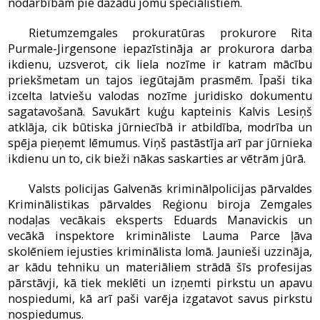
nodarbībām pie dažādu jomu speciālistiem.
Rietumzemgales prokuratūras prokurore Rita
Purmale-Jirgensone iepazīstināja ar prokurora darba
ikdienu, uzsverot, cik liela nozīme ir katram mācību
priekšmetam un tajos iegūtajām prasmēm. Īpaši tika
izcelta latviešu valodas nozīme juridisko dokumentu
sagatavošanā. Savukārt kuģu kapteinis Kalvis Lesiņš
atklāja, cik būtiska jūrniecībā ir atbildība, modrība un
spēja pieņemt lēmumus. Viņš pastāstīja arī par jūrnieka
ikdienu un to, cik bieži nākas saskarties ar vētrām jūrā.
Valsts policijas Galvenās kriminālpolicijas pārvaldes
Kriminālistikas pārvaldes Reģionu biroja Zemgales
nodaļas vecākais eksperts Eduards Manavickis un
vecākā inspektore krimināliste Lauma Parce ļāva
skolēniem iejusties kriminālista lomā. Jaunieši uzzināja,
ar kādu tehniku un materiāliem strādā šīs profesijas
pārstāvji, kā tiek meklēti un izņemti pirkstu un apavu
nospiedumi, kā arī paši varēja izgatavot savus pirkstu
nospiedumus.