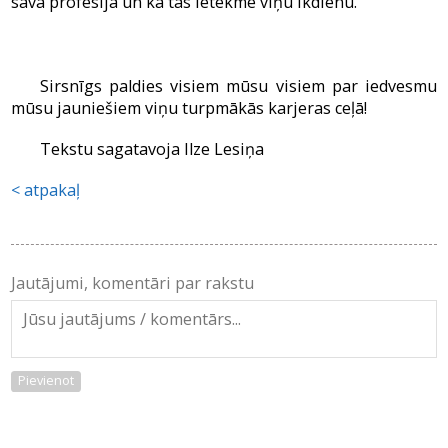
savā profesijā un kā tas ietekmē viņu ikdienu.”
Sirsnīgs paldies visiem mūsu visiem par iedvesmu
mūsu jauniešiem viņu turpmākās karjeras ceļā!
Tekstu sagatavoja Ilze Lesiņa
atpakaļ
Jautājumi, komentāri par rakstu
Pievienot