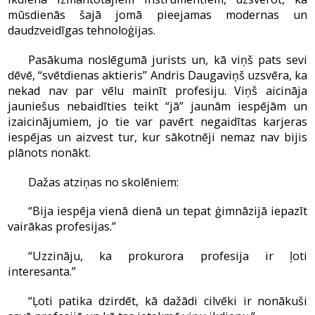
mūsdienās šajā jomā pieejamas modernas un
daudzveidīgas tehnoloģijas.
Pasākuma noslēgumā jurists un, kā viņš pats sevi
dēvē, “svētdienas aktieris” Andris Daugaviņš uzsvēra, ka
nekad nav par vēlu mainīt profesiju. Viņš aicināja
jauniešus nebaidīties teikt “jā” jaunām iespējām un
izaicinājumiem, jo tie var pavērt negaidītas karjeras
iespējas un aizvest tur, kur sākotnēji nemaz nav bijis
plānots nonākt.
Dažas atziņas no skolēniem:
“Bija iespēja vienā dienā un tepat ģimnāzijā iepazīt
vairākas profesijas.”
“Uzzināju, ka prokurora profesija ir ļoti
interesanta.”
“Ļoti patika dzirdēt, kā dažādi cilvēki ir nonākuši