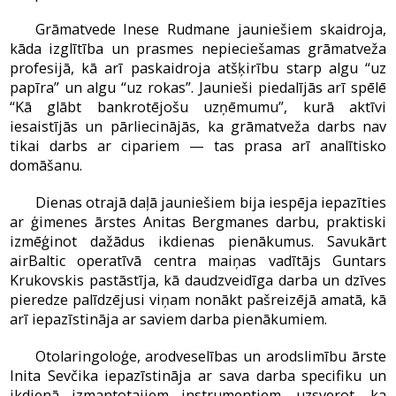
Grāmatvede Inese Rudmane jauniešiem skaidroja,
kāda izglītība un prasmes nepieciešamas grāmatveža
profesijā, kā arī paskaidroja atšķirību starp algu “uz
papīra” un algu “uz rokas”. Jaunieši piedalījās arī spēlē
“Kā glābt bankrotējošu uzņēmumu”, kurā aktīvi
iesaistījās un pārliecinājās, ka grāmatveža darbs nav
tikai darbs ar cipariem — tas prasa arī analītisko
domāšanu.
Dienas otrajā daļā jauniešiem bija iespēja iepazīties
ar ģimenes ārstes Anitas Bergmanes darbu, praktiski
izmēģinot dažādus ikdienas pienākumus. Savukārt
airBaltic operatīvā centra maiņas vadītājs Guntars
Krukovskis pastāstīja, kā daudzveidīga darba un dzīves
pieredze palīdzējusi viņam nonākt pašreizējā amatā, kā
arī iepazīstināja ar saviem darba pienākumiem.
Otolaringoloģe, arodveselības un arodslimību ārste
Inita Sevčika iepazīstināja ar sava darba specifiku un
ikdienā izmantotajiem instrumentiem, uzsverot, ka