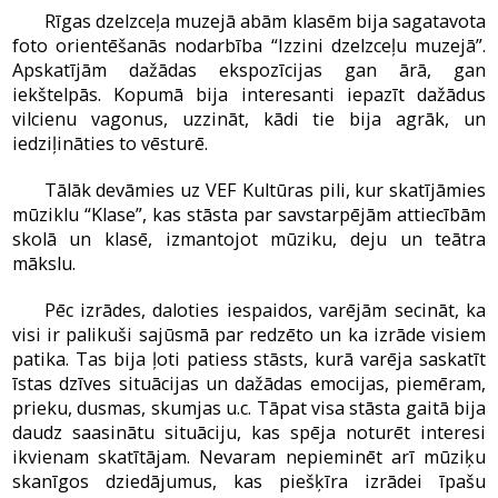
Rīgas dzelzceļa muzejā abām klasēm bija sagatavota
foto orientēšanās nodarbība “Izzini dzelzceļu muzejā”.
Apskatījām dažādas ekspozīcijas gan ārā, gan
iekštelpās. Kopumā bija interesanti iepazīt dažādus
vilcienu vagonus, uzzināt, kādi tie bija agrāk, un
iedziļināties to vēsturē.
Tālāk devāmies uz VEF Kultūras pili, kur skatījāmies
mūziklu “Klase”, kas stāsta par savstarpējām attiecībām
skolā un klasē, izmantojot mūziku, deju un teātra
mākslu.
Pēc izrādes, daloties iespaidos, varējām secināt, ka
visi ir palikuši sajūsmā par redzēto un ka izrāde visiem
patika. Tas bija ļoti patiess stāsts, kurā varēja saskatīt
īstas dzīves situācijas un dažādas emocijas, piemēram,
prieku, dusmas, skumjas u.c. Tāpat visa stāsta gaitā bija
daudz saasinātu situāciju, kas spēja noturēt interesi
ikvienam skatītājam. Nevaram nepieminēt arī mūziķu
skanīgos dziedājumus, kas piešķīra izrādei īpašu