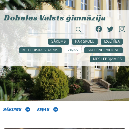
Dobeles Valsts ģimnāzija
SĀKUMS
PAR SKOLU
IZGLĪTĪBA
METODISKAIS DARBS
ZIŅAS
SKOLĒNU PADOME
MĒS LEPOJAMIES
SĀKUMS
ZIŅAS