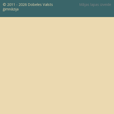
© 2011 - 2026 Dobeles Valsts
Mājas lapas izveide
ģimnāzija