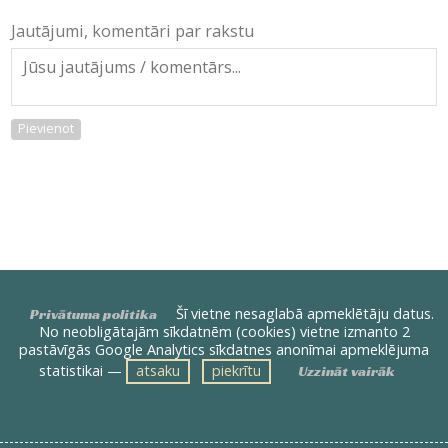
Jautājumi, komentāri par rakstu
Pievienot
Šī vietne nesaglabā apmeklētāju datus.
Privātuma politika
No neobligātajām sīkdatnēm (cookies) vietne izmanto 2
pastāvīgās Google Analytics sīkdatnes anonīmai apmeklējuma
statistikai —
atsaku
piekrītu
Uzzināt vairāk