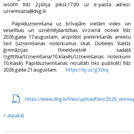
iesūtīt līdz 2.jūlija plkst.17.00 uz e-pasta adresi:
uznemsana@dvg.lv
Papilduzņemšana uz brīvajām vietām vides un
veselības un uzņēmējdarbības virzienā notiek līdz
2026.gada 17.augustam, aizpildot pieteikšanās anketu
šeit (uzņemšanas noteikumus skat. Dobeles Valsts
ģimnāzijas tīmekļvietnē sadaļā
Izglītība/Uzņemšana/10.klasēs/Uzņemšanas noteikumi
10.klasē). Papilduzņemšanas rezultāti tiks publicēti līdz
2026.gada 21.augustam.
https://ej.uz/g32kq
https://www.dvg.lv/files/uploadfiles/2026_iesn
atpakaļ