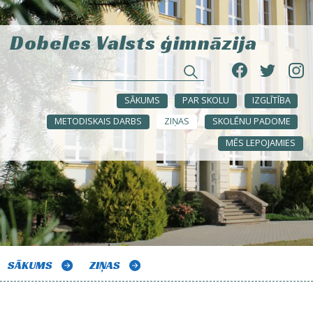
Dobeles Valsts ģimnāzija
SĀKUMS
PAR SKOLU
IZGLĪTĪBA
METODISKAIS DARBS
ZIŅAS
SKOLĒNU PADOME
MĒS LEPOJAMIES
SĀKUMS
ZIŅAS