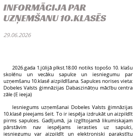
INFORMĀCIJA PAR
UZŅEMŠANU 10.KLASĒS
29.06.2026
2026.gada 1.jūlijā plkst.18.00 notiks topošo 10. klašu
skolēnu un vecāku sapulce un iesniegumu par
uzņemšanu 10.klasē aizpildīšana. Sapulces norises vieta:
Dobeles Valsts ģimnāzijas Dabaszinātņu mācību centra
zāle (E ieeja)
Iesniegums uzņemšanai Dobeles Valsts ģimnāzijas
10.klasē pieejams šeit. To ir iespēja izdrukāt un aizpildīt
pirms sapulces. Gadījumā, ja izglītojamā likumiskajam
pārstāvim nav iespējams ierasties uz sapulci,
iesniegumu var aizpildīt un elektroniski parakstītu